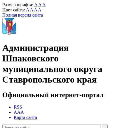
Размер шрифта:
A
A
A
Цвет сайта:
A
A
A
A
Полная версия сайта
Администрация
Шпаковского
муниципального округа
Ставропольского края
Официальный интернет-портал
RSS
AAA
Карта сайта