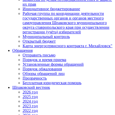
их прав
Инициативное бюджетирование
Рабочая группа по координации деятельности
государственных органов и органов местного
самоуправления Шпаковского муниципального
округа ставропольского края при осуществлении
регистрации (учёта) избирателей
Муниципальный контроль
Открытый бюджет
Карта энергосервисного контракта г. Михайловск"
Обращения
Отправить письмо
Порядок и время приема
Установленные формы обращений
Порядок обжалования
Обзоры обращений лиц
Прозрачность
Бесплатная юридическая помощь
Шпаковский вестник
2026 год
2025 год
2024 год
2023 год
2022 год