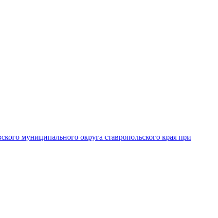
вского муниципального округа ставропольского края при