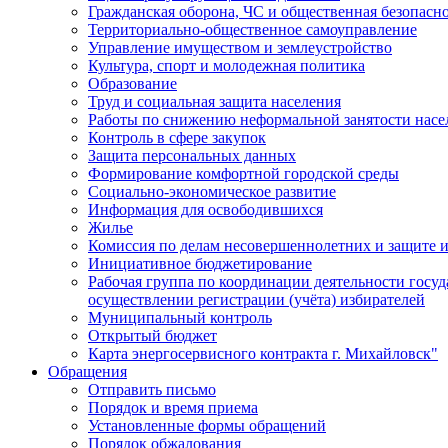
Гражданская оборона, ЧС и общественная безопасн
Территориально-общественное самоуправление
Управление имуществом и землеустройство
Культура, спорт и молодежная политика
Образование
Труд и социальная защита населения
Работы по снижению неформальной занятости насе
Контроль в сфере закупок
Защита персональных данных
Формирование комфортной городской среды
Социально-экономическое развитие
Информация для освободившихся
Жилье
Комиссия по делам несовершеннолетних и защите и
Инициативное бюджетирование
Рабочая группа по координации деятельности госу
осуществлении регистрации (учёта) избирателей
Муниципальный контроль
Открытый бюджет
Карта энергосервисного контракта г. Михайловск"
Обращения
Отправить письмо
Порядок и время приема
Установленные формы обращений
Порядок обжалования