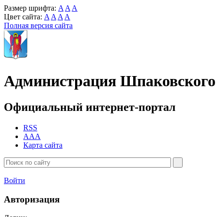
Размер шрифта:
A
A
A
Цвет сайта:
A
A
A
A
Полная версия сайта
Администрация Шпаковского 
Официальный интернет-портал
RSS
AAA
Карта сайта
Войти
Авторизация