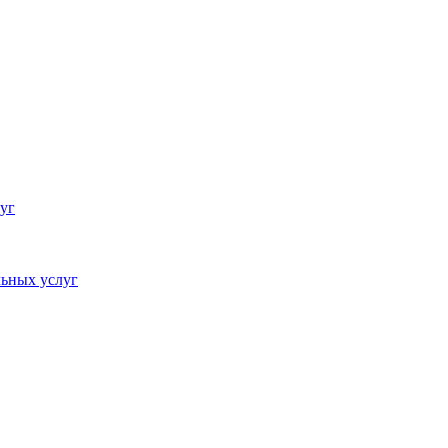
уг
ьных услуг