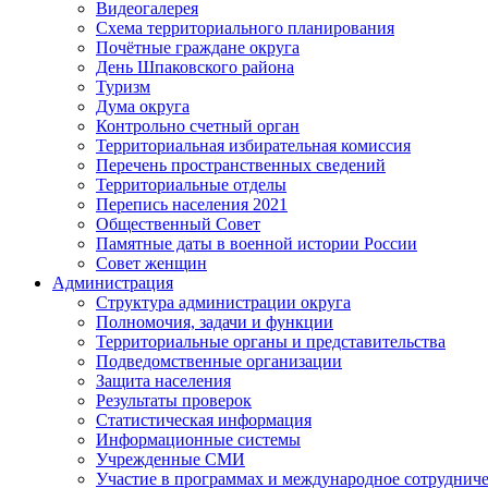
Видеогалерея
Схема территориального планирования
Почётные граждане округа
День Шпаковского района
Туризм
Дума округа
Контрольно счетный орган
Территориальная избирательная комиссия
Перечень пространственных сведений
Территориальные отделы
Перепись населения 2021
Общественный Совет
Памятные даты в военной истории России
Совет женщин
Администрация
Структура администрации округа
Полномочия, задачи и функции
Территориальные органы и представительства
Подведомственные организации
Защита населения
Результаты проверок
Статистическая информация
Информационные системы
Учрежденные СМИ
Участие в программах и международное сотруднич