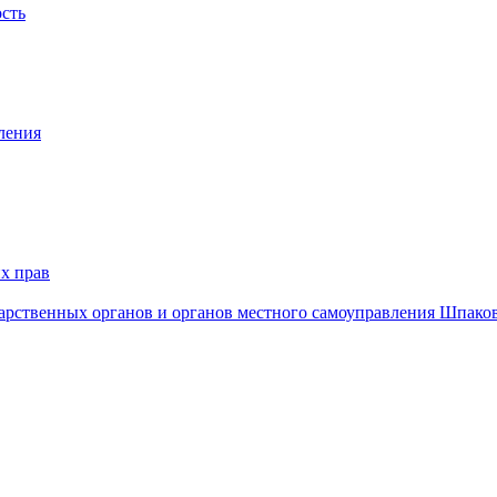
ость
ления
х прав
дарственных органов и органов местного самоуправления Шпако