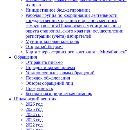
их прав
Инициативное бюджетирование
Рабочая группа по координации деятельности
государственных органов и органов местного
самоуправления Шпаковского муниципального
округа ставропольского края при осуществлении
регистрации (учёта) избирателей
Муниципальный контроль
Открытый бюджет
Карта энергосервисного контракта г. Михайловск"
Обращения
Отправить письмо
Порядок и время приема
Установленные формы обращений
Порядок обжалования
Обзоры обращений лиц
Прозрачность
Бесплатная юридическая помощь
Шпаковский вестник
2026 год
2025 год
2024 год
2023 год
2022 год