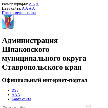
Размер шрифта:
A
A
A
Цвет сайта:
A
A
A
A
Полная версия сайта
Администрация
Шпаковского
муниципального округа
Ставропольского края
Официальный интернет-портал
RSS
AAA
Карта сайта