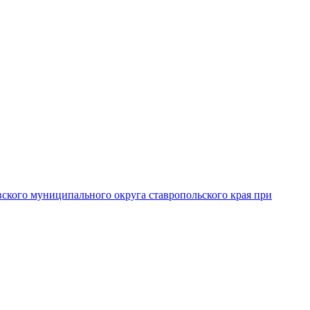
вского муниципального округа ставропольского края при