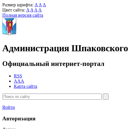
Размер шрифта:
A
A
A
Цвет сайта:
A
A
A
A
Полная версия сайта
Администрация Шпаковского 
Официальный интернет-портал
RSS
AAA
Карта сайта
Войти
Авторизация