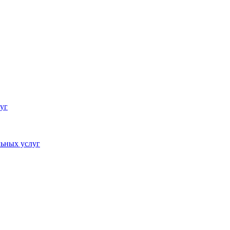
уг
ьных услуг