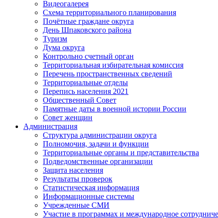
Видеогалерея
Схема территориального планирования
Почётные граждане округа
День Шпаковского района
Туризм
Дума округа
Контрольно счетный орган
Территориальная избирательная комиссия
Перечень пространственных сведений
Территориальные отделы
Перепись населения 2021
Общественный Совет
Памятные даты в военной истории России
Совет женщин
Администрация
Структура администрации округа
Полномочия, задачи и функции
Территориальные органы и представительства
Подведомственные организации
Защита населения
Результаты проверок
Статистическая информация
Информационные системы
Учрежденные СМИ
Участие в программах и международное сотруднич