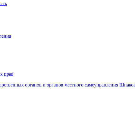
ость
ления
х прав
дарственных органов и органов местного самоуправления Шпако