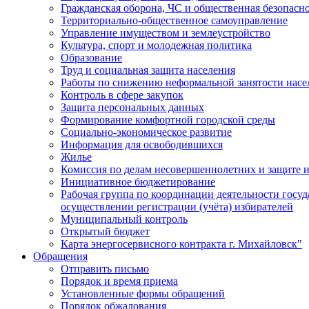
Гражданская оборона, ЧС и общественная безопасн
Территориально-общественное самоуправление
Управление имуществом и землеустройство
Культура, спорт и молодежная политика
Образование
Труд и социальная защита населения
Работы по снижению неформальной занятости насе
Контроль в сфере закупок
Защита персональных данных
Формирование комфортной городской среды
Социально-экономическое развитие
Информация для освободившихся
Жилье
Комиссия по делам несовершеннолетних и защите и
Инициативное бюджетирование
Рабочая группа по координации деятельности госу
осуществлении регистрации (учёта) избирателей
Муниципальный контроль
Открытый бюджет
Карта энергосервисного контракта г. Михайловск"
Обращения
Отправить письмо
Порядок и время приема
Установленные формы обращений
Порядок обжалования