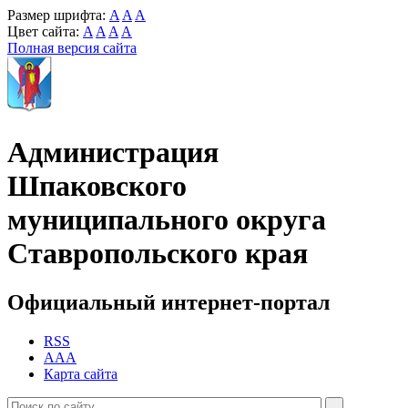
Размер шрифта:
A
A
A
Цвет сайта:
A
A
A
A
Полная версия сайта
Администрация
Шпаковского
муниципального округа
Ставропольского края
Официальный интернет-портал
RSS
AAA
Карта сайта