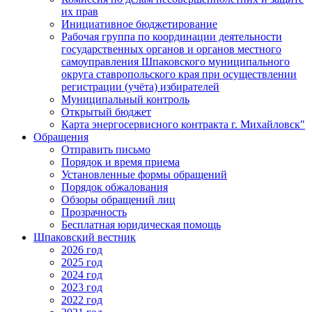
их прав
Инициативное бюджетирование
Рабочая группа по координации деятельности
государственных органов и органов местного
самоуправления Шпаковского муниципального
округа ставропольского края при осуществлении
регистрации (учёта) избирателей
Муниципальный контроль
Открытый бюджет
Карта энергосервисного контракта г. Михайловск"
Обращения
Отправить письмо
Порядок и время приема
Установленные формы обращений
Порядок обжалования
Обзоры обращений лиц
Прозрачность
Бесплатная юридическая помощь
Шпаковский вестник
2026 год
2025 год
2024 год
2023 год
2022 год