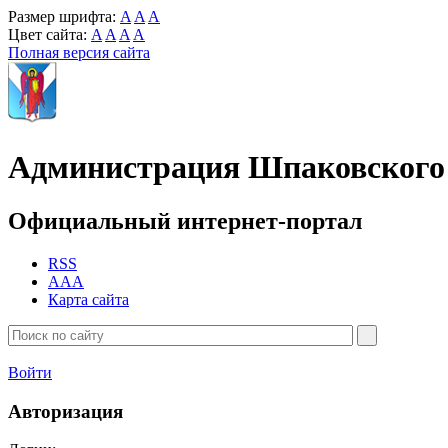
Размер шрифта:
A
A
A
Цвет сайта:
A
A
A
A
Полная версия сайта
Администрация Шпаковского 
Официальный интернет-портал
RSS
AAA
Карта сайта
Войти
Авторизация