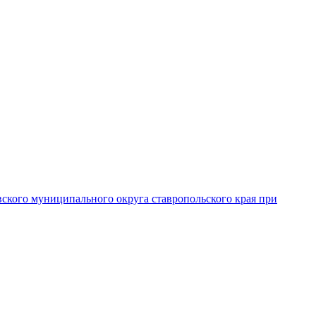
вского муниципального округа ставропольского края при