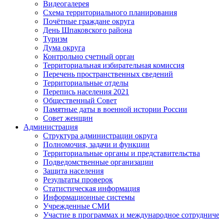
Видеогалерея
Схема территориального планирования
Почётные граждане округа
День Шпаковского района
Туризм
Дума округа
Контрольно счетный орган
Территориальная избирательная комиссия
Перечень пространственных сведений
Территориальные отделы
Перепись населения 2021
Общественный Совет
Памятные даты в военной истории России
Совет женщин
Администрация
Структура администрации округа
Полномочия, задачи и функции
Территориальные органы и представительства
Подведомственные организации
Защита населения
Результаты проверок
Статистическая информация
Информационные системы
Учрежденные СМИ
Участие в программах и международное сотруднич