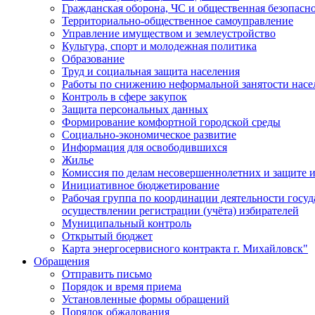
Гражданская оборона, ЧС и общественная безопасн
Территориально-общественное самоуправление
Управление имуществом и землеустройство
Культура, спорт и молодежная политика
Образование
Труд и социальная защита населения
Работы по снижению неформальной занятости насе
Контроль в сфере закупок
Защита персональных данных
Формирование комфортной городской среды
Социально-экономическое развитие
Информация для освободившихся
Жилье
Комиссия по делам несовершеннолетних и защите и
Инициативное бюджетирование
Рабочая группа по координации деятельности госу
осуществлении регистрации (учёта) избирателей
Муниципальный контроль
Открытый бюджет
Карта энергосервисного контракта г. Михайловск"
Обращения
Отправить письмо
Порядок и время приема
Установленные формы обращений
Порядок обжалования