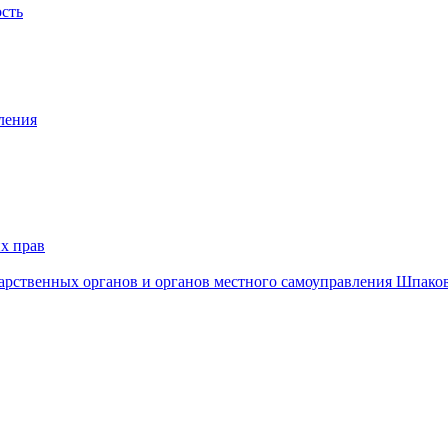
ость
ления
х прав
дарственных органов и органов местного самоуправления Шпако