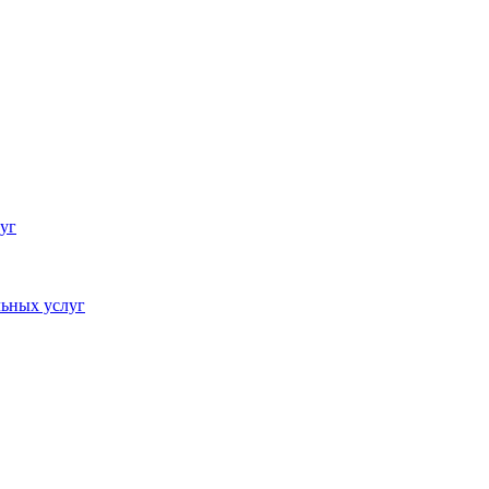
уг
ьных услуг