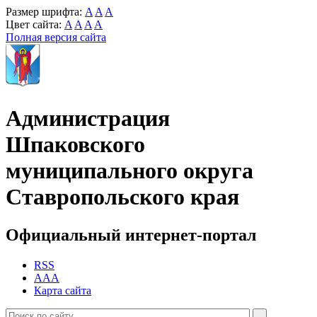
Размер шрифта:
A
A
A
Цвет сайта:
A
A
A
A
Полная версия сайта
Администрация
Шпаковского
муниципального округа
Ставропольского края
Официальный интернет-портал
RSS
AAA
Карта сайта