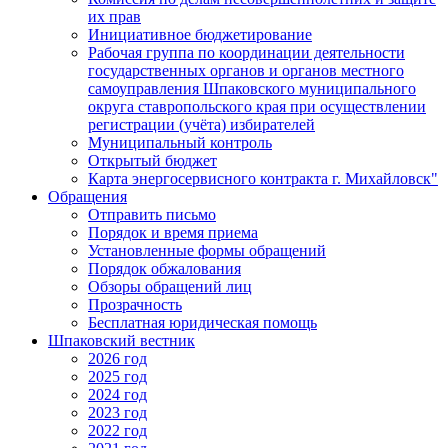
их прав
Инициативное бюджетирование
Рабочая группа по координации деятельности
государственных органов и органов местного
самоуправления Шпаковского муниципального
округа ставропольского края при осуществлении
регистрации (учёта) избирателей
Муниципальный контроль
Открытый бюджет
Карта энергосервисного контракта г. Михайловск"
Обращения
Отправить письмо
Порядок и время приема
Установленные формы обращений
Порядок обжалования
Обзоры обращений лиц
Прозрачность
Бесплатная юридическая помощь
Шпаковский вестник
2026 год
2025 год
2024 год
2023 год
2022 год