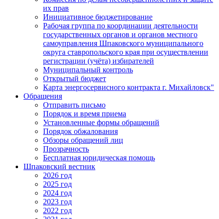
их прав
Инициативное бюджетирование
Рабочая группа по координации деятельности
государственных органов и органов местного
самоуправления Шпаковского муниципального
округа ставропольского края при осуществлении
регистрации (учёта) избирателей
Муниципальный контроль
Открытый бюджет
Карта энергосервисного контракта г. Михайловск"
Обращения
Отправить письмо
Порядок и время приема
Установленные формы обращений
Порядок обжалования
Обзоры обращений лиц
Прозрачность
Бесплатная юридическая помощь
Шпаковский вестник
2026 год
2025 год
2024 год
2023 год
2022 год