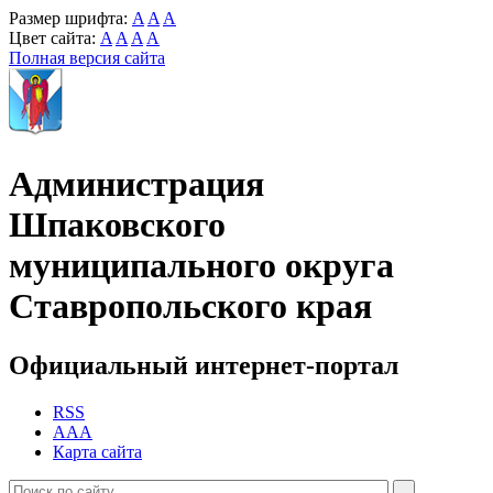
Размер шрифта:
A
A
A
Цвет сайта:
A
A
A
A
Полная версия сайта
Администрация
Шпаковского
муниципального округа
Ставропольского края
Официальный интернет-портал
RSS
AAA
Карта сайта