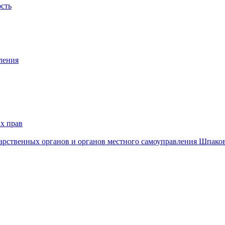
ость
ления
х прав
дарственных органов и органов местного самоуправления Шпако