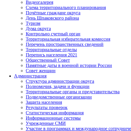
Видеогалерея
Схема территориального планирования
Почётные граждане округа
День Шпаковского района
Туризм
Дума округа
Контрольно счетный орган
Территориальная избирательная комиссия
Перечень пространственных сведений
Территориальные отделы
Перепись населения 2021
Общественный Совет
Памятные даты в военной истории России
Совет женщин
Администрация
Структура администрации округа
Полномочия, задачи и функции
Территориальные органы и представительства
Подведомственные организации
Защита населения
Результаты проверок
Статистическая информация
Информационные системы
Учрежденные СМИ
Участие в программах и международное сотруднич