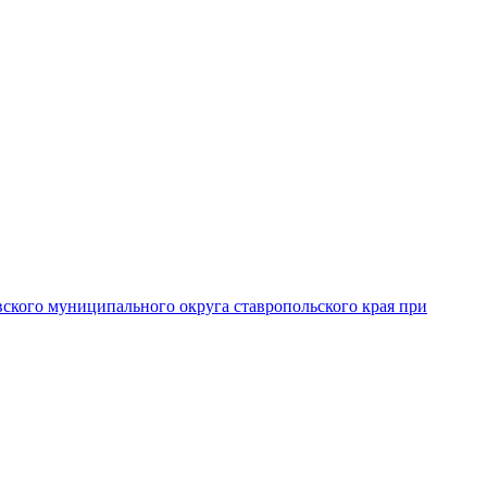
вского муниципального округа ставропольского края при