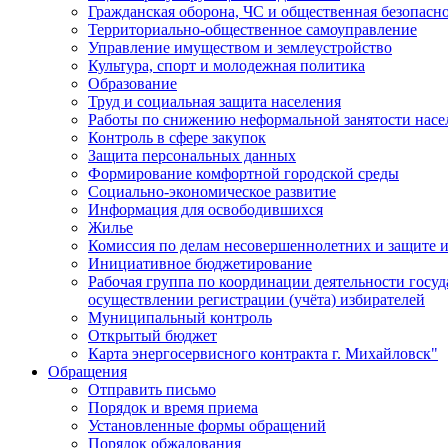
Гражданская оборона, ЧС и общественная безопасн
Территориально-общественное самоуправление
Управление имуществом и землеустройство
Культура, спорт и молодежная политика
Образование
Труд и социальная защита населения
Работы по снижению неформальной занятости насе
Контроль в сфере закупок
Защита персональных данных
Формирование комфортной городской среды
Социально-экономическое развитие
Информация для освободившихся
Жилье
Комиссия по делам несовершеннолетних и защите и
Инициативное бюджетирование
Рабочая группа по координации деятельности госу
осуществлении регистрации (учёта) избирателей
Муниципальный контроль
Открытый бюджет
Карта энергосервисного контракта г. Михайловск"
Обращения
Отправить письмо
Порядок и время приема
Установленные формы обращений
Порядок обжалования