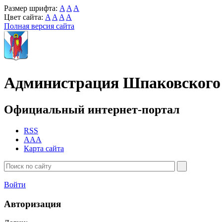
Размер шрифта:
A
A
A
Цвет сайта:
A
A
A
A
Полная версия сайта
Администрация Шпаковского 
Официальный интернет-портал
RSS
AAA
Карта сайта
Войти
Авторизация