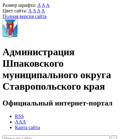
Размер шрифта:
A
A
A
Цвет сайта:
A
A
A
A
Полная версия сайта
Администрация
Шпаковского
муниципального округа
Ставропольского края
Официальный интернет-портал
RSS
AAA
Карта сайта