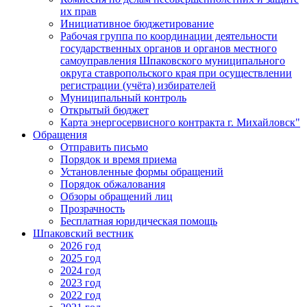
их прав
Инициативное бюджетирование
Рабочая группа по координации деятельности
государственных органов и органов местного
самоуправления Шпаковского муниципального
округа ставропольского края при осуществлении
регистрации (учёта) избирателей
Муниципальный контроль
Открытый бюджет
Карта энергосервисного контракта г. Михайловск"
Обращения
Отправить письмо
Порядок и время приема
Установленные формы обращений
Порядок обжалования
Обзоры обращений лиц
Прозрачность
Бесплатная юридическая помощь
Шпаковский вестник
2026 год
2025 год
2024 год
2023 год
2022 год