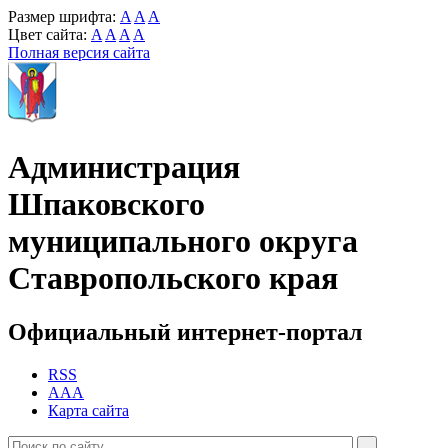
Размер шрифта:
A
A
A
Цвет сайта:
A
A
A
A
Полная версия сайта
Администрация
Шпаковского
муниципального округа
Ставропольского края
Официальный интернет-портал
RSS
AAA
Карта сайта