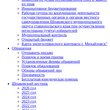
их прав
Инициативное бюджетирование
Рабочая группа по координации деятельности
государственных органов и органов местного
самоуправления Шпаковского муниципального
округа ставропольского края при осуществлении
регистрации (учёта) избирателей
Муниципальный контроль
Открытый бюджет
Карта энергосервисного контракта г. Михайловск"
Обращения
Отправить письмо
Порядок и время приема
Установленные формы обращений
Порядок обжалования
Обзоры обращений лиц
Прозрачность
Бесплатная юридическая помощь
Шпаковский вестник
2026 год
2025 год
2024 год
2023 год
2022 год