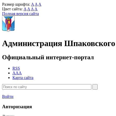
Размер шрифта:
A
A
A
Цвет сайта:
A
A
A
A
Полная версия сайта
Администрация Шпаковского 
Официальный интернет-портал
RSS
AAA
Карта сайта
Войти
Авторизация