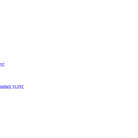
уг
ьных услуг