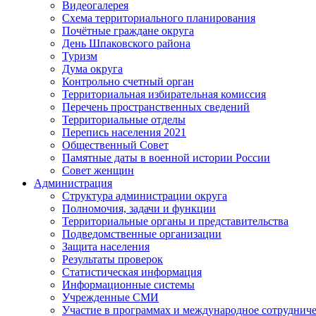
Видеогалерея
Схема территориального планирования
Почётные граждане округа
День Шпаковского района
Туризм
Дума округа
Контрольно счетный орган
Территориальная избирательная комиссия
Перечень пространственных сведений
Территориальные отделы
Перепись населения 2021
Общественный Совет
Памятные даты в военной истории России
Совет женщин
Администрация
Структура администрации округа
Полномочия, задачи и функции
Территориальные органы и представительства
Подведомственные организации
Защита населения
Результаты проверок
Статистическая информация
Информационные системы
Учрежденные СМИ
Участие в программах и международное сотруднич