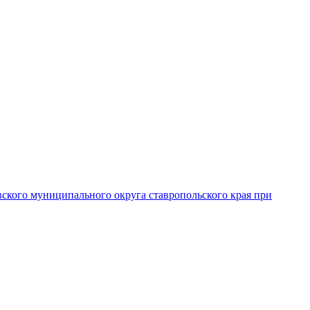
вского муниципального округа ставропольского края при