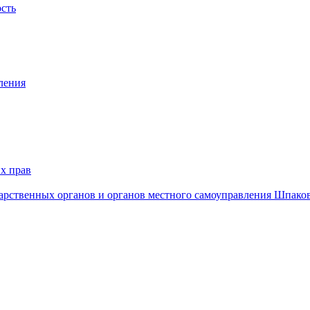
ость
ления
х прав
дарственных органов и органов местного самоуправления Шпако