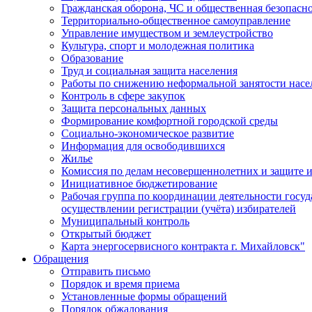
Гражданская оборона, ЧС и общественная безопасн
Территориально-общественное самоуправление
Управление имуществом и землеустройство
Культура, спорт и молодежная политика
Образование
Труд и социальная защита населения
Работы по снижению неформальной занятости насе
Контроль в сфере закупок
Защита персональных данных
Формирование комфортной городской среды
Социально-экономическое развитие
Информация для освободившихся
Жилье
Комиссия по делам несовершеннолетних и защите и
Инициативное бюджетирование
Рабочая группа по координации деятельности госу
осуществлении регистрации (учёта) избирателей
Муниципальный контроль
Открытый бюджет
Карта энергосервисного контракта г. Михайловск"
Обращения
Отправить письмо
Порядок и время приема
Установленные формы обращений
Порядок обжалования