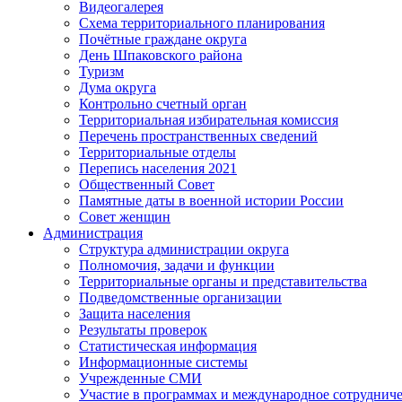
Видеогалерея
Схема территориального планирования
Почётные граждане округа
День Шпаковского района
Туризм
Дума округа
Контрольно счетный орган
Территориальная избирательная комиссия
Перечень пространственных сведений
Территориальные отделы
Перепись населения 2021
Общественный Совет
Памятные даты в военной истории России
Совет женщин
Администрация
Структура администрации округа
Полномочия, задачи и функции
Территориальные органы и представительства
Подведомственные организации
Защита населения
Результаты проверок
Статистическая информация
Информационные системы
Учрежденные СМИ
Участие в программах и международное сотруднич