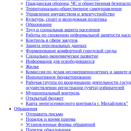
Гражданская оборона, ЧС и общественная безопасн
Территориально-общественное самоуправление
Управление имуществом и землеустройство
Культура, спорт и молодежная политика
Образование
Труд и социальная защита населения
Работы по снижению неформальной занятости насе
Контроль в сфере закупок
Защита персональных данных
Формирование комфортной городской среды
Социально-экономическое развитие
Информация для освободившихся
Жилье
Комиссия по делам несовершеннолетних и защите и
Инициативное бюджетирование
Рабочая группа по координации деятельности госу
осуществлении регистрации (учёта) избирателей
Муниципальный контроль
Открытый бюджет
Карта энергосервисного контракта г. Михайловск"
Обращения
Отправить письмо
Порядок и время приема
Установленные формы обращений
Порядок обжалования