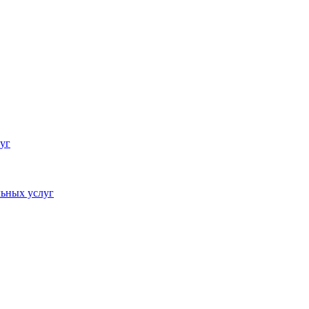
уг
ьных услуг