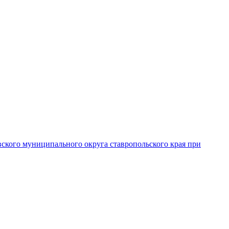
вского муниципального округа ставропольского края при