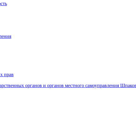
ость
ления
х прав
дарственных органов и органов местного самоуправления Шпако