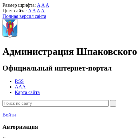
Размер шрифта:
A
A
A
Цвет сайта:
A
A
A
A
Полная версия сайта
Администрация Шпаковского 
Официальный интернет-портал
RSS
AAA
Карта сайта
Войти
Авторизация