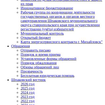
их прав
Инициативное бюджетирование
Рабочая группа по координации деятельности
государственных органов и органов местного
самоуправления Шпаковского муниципального
округа ставропольского края при осуществлении
регистрации (учёта) избирателей
Муниципальный контроль
Открытый бюджет
Карта энергосервисного контракта г. Михайловск"
Обращения
Отправить письмо
Порядок и время приема
Установленные формы обращений
Порядок обжалования
Обзоры обращений лиц
Прозрачность
Бесплатная юридическая помощь
Шпаковский вестник
2026 год
2025 год
2024 год
2023 год
2022 год