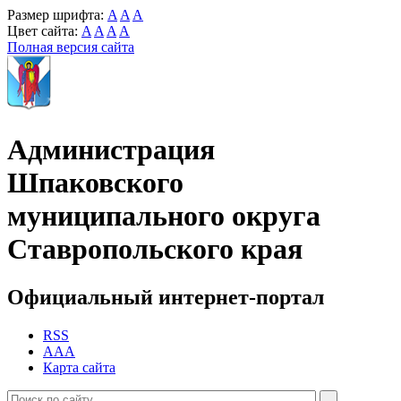
Размер шрифта:
A
A
A
Цвет сайта:
A
A
A
A
Полная версия сайта
Администрация
Шпаковского
муниципального округа
Ставропольского края
Официальный интернет-портал
RSS
AAA
Карта сайта