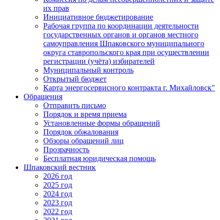
их прав
Инициативное бюджетирование
Рабочая группа по координации деятельности
государственных органов и органов местного
самоуправления Шпаковского муниципального
округа ставропольского края при осуществлении
регистрации (учёта) избирателей
Муниципальный контроль
Открытый бюджет
Карта энергосервисного контракта г. Михайловск"
Обращения
Отправить письмо
Порядок и время приема
Установленные формы обращений
Порядок обжалования
Обзоры обращений лиц
Прозрачность
Бесплатная юридическая помощь
Шпаковский вестник
2026 год
2025 год
2024 год
2023 год
2022 год