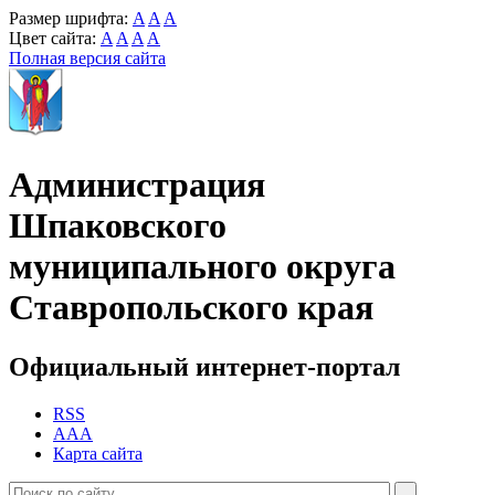
Размер шрифта:
A
A
A
Цвет сайта:
A
A
A
A
Полная версия сайта
Администрация
Шпаковского
муниципального округа
Ставропольского края
Официальный интернет-портал
RSS
AAA
Карта сайта