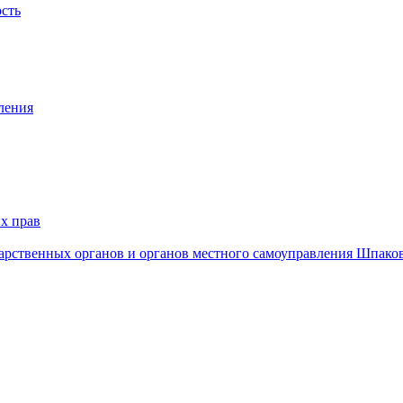
ость
ления
х прав
дарственных органов и органов местного самоуправления Шпако