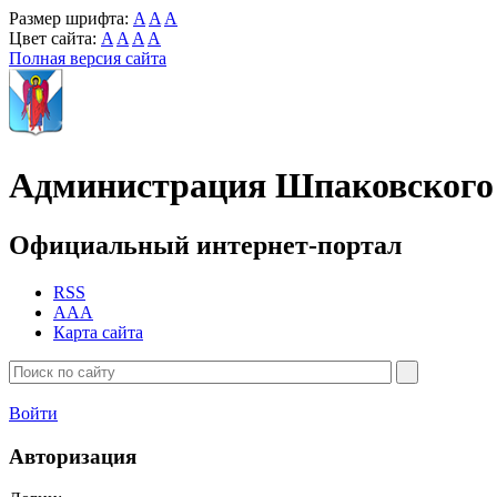
Размер шрифта:
A
A
A
Цвет сайта:
A
A
A
A
Полная версия сайта
Администрация Шпаковского 
Официальный интернет-портал
RSS
AAA
Карта сайта
Войти
Авторизация