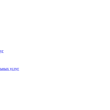
уг
ьных услуг