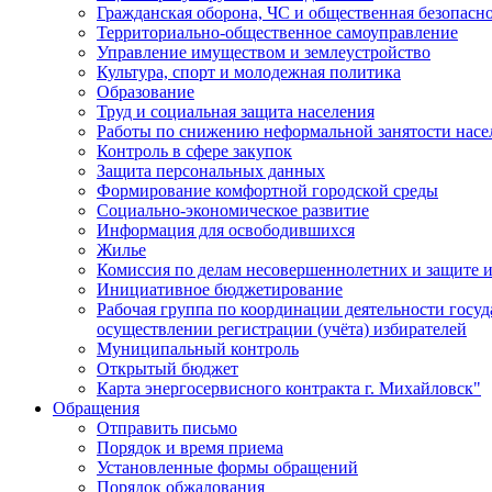
Гражданская оборона, ЧС и общественная безопасн
Территориально-общественное самоуправление
Управление имуществом и землеустройство
Культура, спорт и молодежная политика
Образование
Труд и социальная защита населения
Работы по снижению неформальной занятости насе
Контроль в сфере закупок
Защита персональных данных
Формирование комфортной городской среды
Социально-экономическое развитие
Информация для освободившихся
Жилье
Комиссия по делам несовершеннолетних и защите и
Инициативное бюджетирование
Рабочая группа по координации деятельности госу
осуществлении регистрации (учёта) избирателей
Муниципальный контроль
Открытый бюджет
Карта энергосервисного контракта г. Михайловск"
Обращения
Отправить письмо
Порядок и время приема
Установленные формы обращений
Порядок обжалования