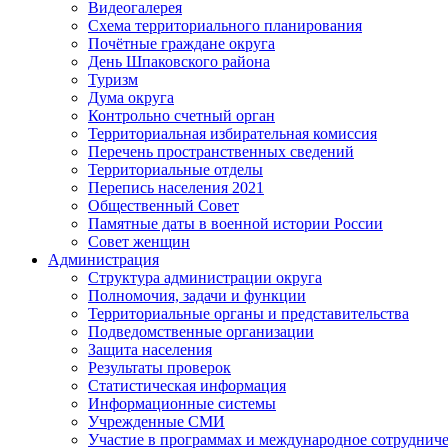
Видеогалерея
Схема территориального планирования
Почётные граждане округа
День Шпаковского района
Туризм
Дума округа
Контрольно счетный орган
Территориальная избирательная комиссия
Перечень пространственных сведений
Территориальные отделы
Перепись населения 2021
Общественный Совет
Памятные даты в военной истории России
Совет женщин
Администрация
Структура администрации округа
Полномочия, задачи и функции
Территориальные органы и представительства
Подведомственные организации
Защита населения
Результаты проверок
Статистическая информация
Информационные системы
Учрежденные СМИ
Участие в программах и международное сотруднич