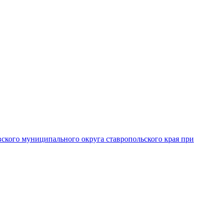
вского муниципального округа ставропольского края при