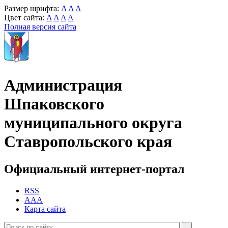
Размер шрифта:
A
A
A
Цвет сайта:
A
A
A
A
Полная версия сайта
Администрация
Шпаковского
муниципального округа
Ставропольского края
Официальный интернет-портал
RSS
AAA
Карта сайта