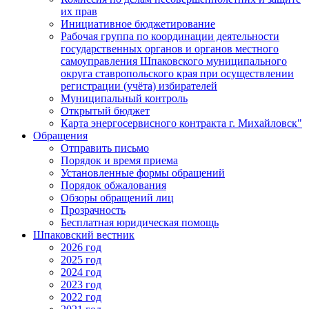
их прав
Инициативное бюджетирование
Рабочая группа по координации деятельности
государственных органов и органов местного
самоуправления Шпаковского муниципального
округа ставропольского края при осуществлении
регистрации (учёта) избирателей
Муниципальный контроль
Открытый бюджет
Карта энергосервисного контракта г. Михайловск"
Обращения
Отправить письмо
Порядок и время приема
Установленные формы обращений
Порядок обжалования
Обзоры обращений лиц
Прозрачность
Бесплатная юридическая помощь
Шпаковский вестник
2026 год
2025 год
2024 год
2023 год
2022 год