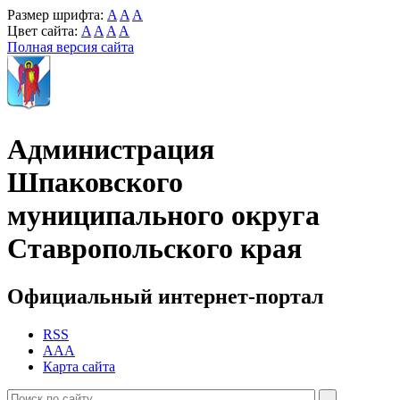
Размер шрифта:
A
A
A
Цвет сайта:
A
A
A
A
Полная версия сайта
Администрация
Шпаковского
муниципального округа
Ставропольского края
Официальный интернет-портал
RSS
AAA
Карта сайта