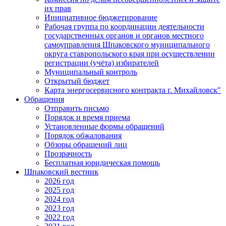
их прав
Инициативное бюджетирование
Рабочая группа по координации деятельности
государственных органов и органов местного
самоуправления Шпаковского муниципального
округа ставропольского края при осуществлении
регистрации (учёта) избирателей
Муниципальный контроль
Открытый бюджет
Карта энергосервисного контракта г. Михайловск"
Обращения
Отправить письмо
Порядок и время приема
Установленные формы обращений
Порядок обжалования
Обзоры обращений лиц
Прозрачность
Бесплатная юридическая помощь
Шпаковский вестник
2026 год
2025 год
2024 год
2023 год
2022 год