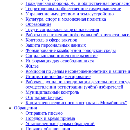
Гражданская оборона, ЧС и общественная безопасн
Территориально-общественное самоуправление
Управление имуществом и землеустройство
Культура, спорт и молодежная политика
Образование
Труд и социальная защита населения
Работы по снижению неформальной занятости насе
Контроль в сфере закупок
Защита персональных данных
Формирование комфортной городской среды
Социально-экономическое развитие
Информация для освободившихся
Жилье
Комиссия по делам несовершеннолетних и защите и
Инициативное бюджетирование
Рабочая группа по координации деятельности госу
осуществлении регистрации (учёта) избирателей
Муниципальный контроль
Открытый бюджет
Карта энергосервисного контракта г. Михайловск"
Обращения
Отправить письмо
Порядок и время приема
Установленные формы обращений
Порядок обжалования