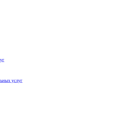
уг
ьных услуг