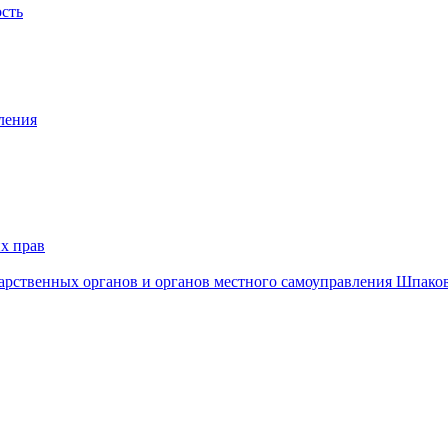
ость
ления
х прав
дарственных органов и органов местного самоуправления Шпако