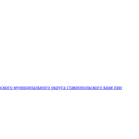
вского муниципального округа ставропольского края при