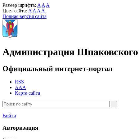
Размер шрифта:
A
A
A
Цвет сайта:
A
A
A
A
Полная версия сайта
Администрация Шпаковского 
Официальный интернет-портал
RSS
AAA
Карта сайта
Войти
Авторизация