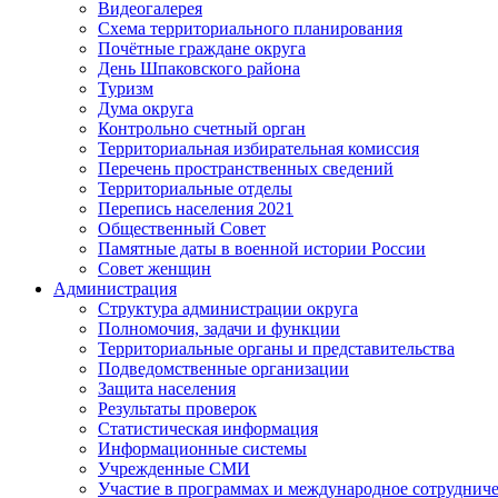
Видеогалерея
Схема территориального планирования
Почётные граждане округа
День Шпаковского района
Туризм
Дума округа
Контрольно счетный орган
Территориальная избирательная комиссия
Перечень пространственных сведений
Территориальные отделы
Перепись населения 2021
Общественный Совет
Памятные даты в военной истории России
Совет женщин
Администрация
Структура администрации округа
Полномочия, задачи и функции
Территориальные органы и представительства
Подведомственные организации
Защита населения
Результаты проверок
Статистическая информация
Информационные системы
Учрежденные СМИ
Участие в программах и международное сотруднич