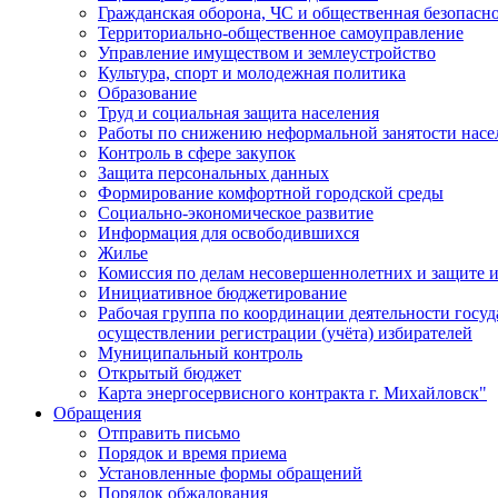
Гражданская оборона, ЧС и общественная безопасн
Территориально-общественное самоуправление
Управление имуществом и землеустройство
Культура, спорт и молодежная политика
Образование
Труд и социальная защита населения
Работы по снижению неформальной занятости насе
Контроль в сфере закупок
Защита персональных данных
Формирование комфортной городской среды
Социально-экономическое развитие
Информация для освободившихся
Жилье
Комиссия по делам несовершеннолетних и защите и
Инициативное бюджетирование
Рабочая группа по координации деятельности госу
осуществлении регистрации (учёта) избирателей
Муниципальный контроль
Открытый бюджет
Карта энергосервисного контракта г. Михайловск"
Обращения
Отправить письмо
Порядок и время приема
Установленные формы обращений
Порядок обжалования