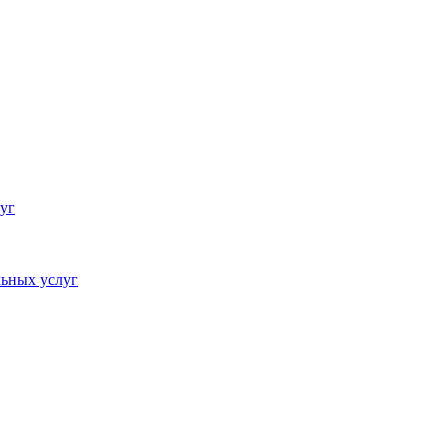
уг
ьных услуг