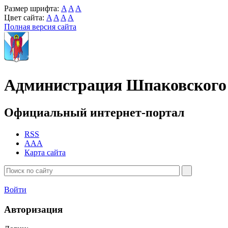
Размер шрифта:
A
A
A
Цвет сайта:
A
A
A
A
Полная версия сайта
Администрация Шпаковского 
Официальный интернет-портал
RSS
AAA
Карта сайта
Войти
Авторизация