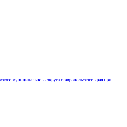
вского муниципального округа ставропольского края при