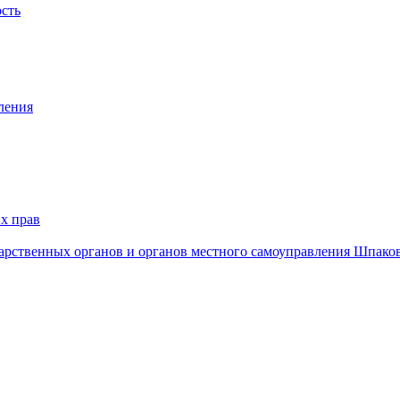
ость
ления
х прав
дарственных органов и органов местного самоуправления Шпако