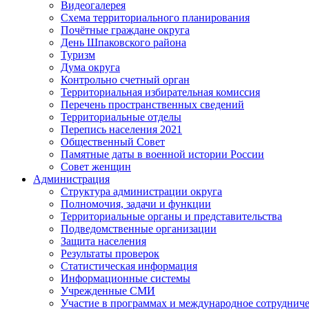
Видеогалерея
Схема территориального планирования
Почётные граждане округа
День Шпаковского района
Туризм
Дума округа
Контрольно счетный орган
Территориальная избирательная комиссия
Перечень пространственных сведений
Территориальные отделы
Перепись населения 2021
Общественный Совет
Памятные даты в военной истории России
Совет женщин
Администрация
Структура администрации округа
Полномочия, задачи и функции
Территориальные органы и представительства
Подведомственные организации
Защита населения
Результаты проверок
Статистическая информация
Информационные системы
Учрежденные СМИ
Участие в программах и международное сотруднич