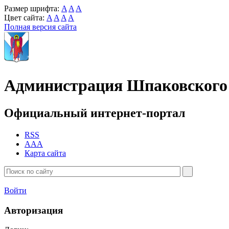
Размер шрифта:
A
A
A
Цвет сайта:
A
A
A
A
Полная версия сайта
Администрация Шпаковского 
Официальный интернет-портал
RSS
AAA
Карта сайта
Войти
Авторизация