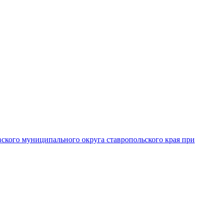
вского муниципального округа ставропольского края при