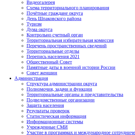
Видеогалерея
Схема территориального планирования
Почётные граждане округа
День Шпаковского района
Туризм
Дума округа
Контрольно счетный орган
Территориальная избирательная комиссия
Перечень пространственных сведений
Территориальные отделы
Перепись населения 2021
Общественный Совет
Памятные даты в военной истории России
Совет женщин
Администрация
Структура администрации округа
Полномочия, задачи и функции
Территориальные органы и представительства
Подведомственные организации
Защита населения
Результаты проверок
Статистическая информация
Информационные системы
Учрежденные СМИ
Участие в программах и международное сотруднич