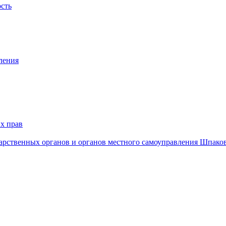
ость
ления
х прав
дарственных органов и органов местного самоуправления Шпако