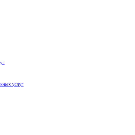
уг
ьных услуг