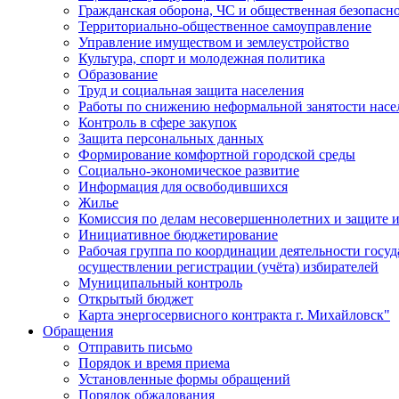
Гражданская оборона, ЧС и общественная безопасн
Территориально-общественное самоуправление
Управление имуществом и землеустройство
Культура, спорт и молодежная политика
Образование
Труд и социальная защита населения
Работы по снижению неформальной занятости насе
Контроль в сфере закупок
Защита персональных данных
Формирование комфортной городской среды
Социально-экономическое развитие
Информация для освободившихся
Жилье
Комиссия по делам несовершеннолетних и защите и
Инициативное бюджетирование
Рабочая группа по координации деятельности госу
осуществлении регистрации (учёта) избирателей
Муниципальный контроль
Открытый бюджет
Карта энергосервисного контракта г. Михайловск"
Обращения
Отправить письмо
Порядок и время приема
Установленные формы обращений
Порядок обжалования