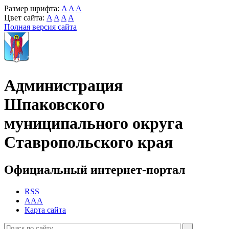
Размер шрифта:
A
A
A
Цвет сайта:
A
A
A
A
Полная версия сайта
Администрация
Шпаковского
муниципального округа
Ставропольского края
Официальный интернет-портал
RSS
AAA
Карта сайта