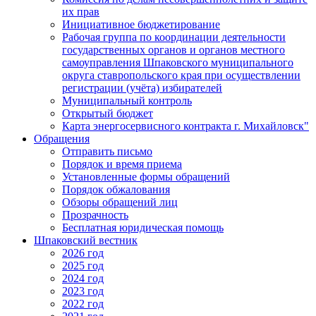
их прав
Инициативное бюджетирование
Рабочая группа по координации деятельности
государственных органов и органов местного
самоуправления Шпаковского муниципального
округа ставропольского края при осуществлении
регистрации (учёта) избирателей
Муниципальный контроль
Открытый бюджет
Карта энергосервисного контракта г. Михайловск"
Обращения
Отправить письмо
Порядок и время приема
Установленные формы обращений
Порядок обжалования
Обзоры обращений лиц
Прозрачность
Бесплатная юридическая помощь
Шпаковский вестник
2026 год
2025 год
2024 год
2023 год
2022 год