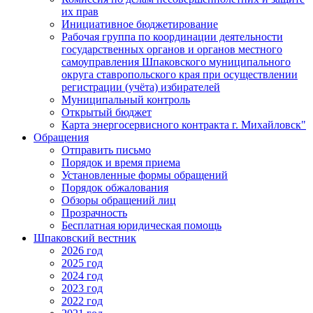
их прав
Инициативное бюджетирование
Рабочая группа по координации деятельности
государственных органов и органов местного
самоуправления Шпаковского муниципального
округа ставропольского края при осуществлении
регистрации (учёта) избирателей
Муниципальный контроль
Открытый бюджет
Карта энергосервисного контракта г. Михайловск"
Обращения
Отправить письмо
Порядок и время приема
Установленные формы обращений
Порядок обжалования
Обзоры обращений лиц
Прозрачность
Бесплатная юридическая помощь
Шпаковский вестник
2026 год
2025 год
2024 год
2023 год
2022 год