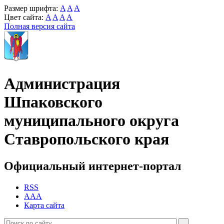
Размер шрифта:
A
A
A
Цвет сайта:
A
A
A
A
Полная версия сайта
Администрация
Шпаковского
муниципального округа
Ставропольского края
Официальный интернет-портал
RSS
AAA
Карта сайта