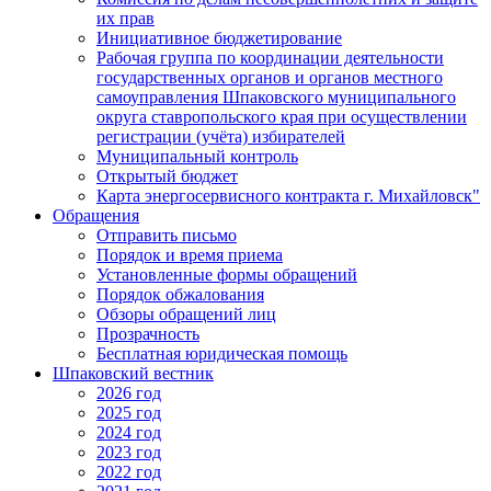
их прав
Инициативное бюджетирование
Рабочая группа по координации деятельности
государственных органов и органов местного
самоуправления Шпаковского муниципального
округа ставропольского края при осуществлении
регистрации (учёта) избирателей
Муниципальный контроль
Открытый бюджет
Карта энергосервисного контракта г. Михайловск"
Обращения
Отправить письмо
Порядок и время приема
Установленные формы обращений
Порядок обжалования
Обзоры обращений лиц
Прозрачность
Бесплатная юридическая помощь
Шпаковский вестник
2026 год
2025 год
2024 год
2023 год
2022 год