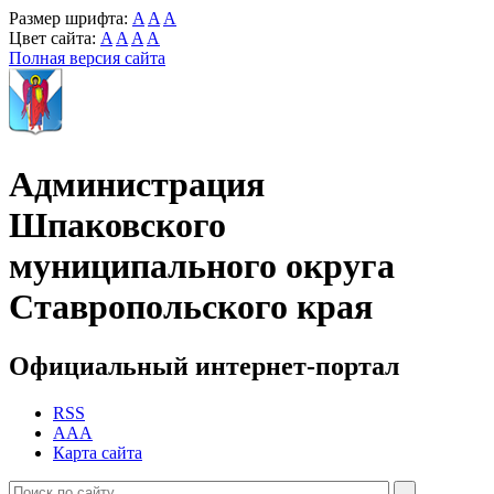
Размер шрифта:
A
A
A
Цвет сайта:
A
A
A
A
Полная версия сайта
Администрация
Шпаковского
муниципального округа
Ставропольского края
Официальный интернет-портал
RSS
AAA
Карта сайта