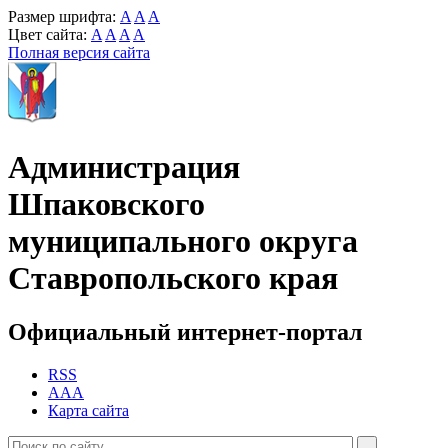
Размер шрифта:
A
A
A
Цвет сайта:
A
A
A
A
Полная версия сайта
Администрация
Шпаковского
муниципального округа
Ставропольского края
Официальный интернет-портал
RSS
AAA
Карта сайта