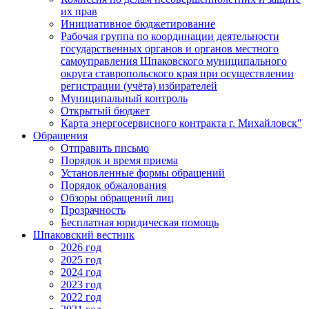
их прав
Инициативное бюджетирование
Рабочая группа по координации деятельности
государственных органов и органов местного
самоуправления Шпаковского муниципального
округа ставропольского края при осуществлении
регистрации (учёта) избирателей
Муниципальный контроль
Открытый бюджет
Карта энергосервисного контракта г. Михайловск"
Обращения
Отправить письмо
Порядок и время приема
Установленные формы обращений
Порядок обжалования
Обзоры обращений лиц
Прозрачность
Бесплатная юридическая помощь
Шпаковский вестник
2026 год
2025 год
2024 год
2023 год
2022 год