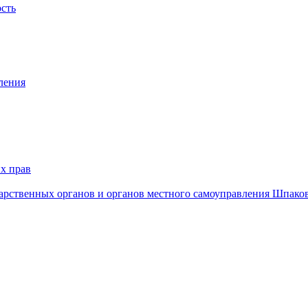
ость
ления
х прав
дарственных органов и органов местного самоуправления Шпако