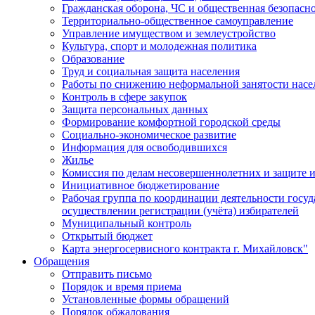
Гражданская оборона, ЧС и общественная безопасн
Территориально-общественное самоуправление
Управление имуществом и землеустройство
Культура, спорт и молодежная политика
Образование
Труд и социальная защита населения
Работы по снижению неформальной занятости насе
Контроль в сфере закупок
Защита персональных данных
Формирование комфортной городской среды
Социально-экономическое развитие
Информация для освободившихся
Жилье
Комиссия по делам несовершеннолетних и защите и
Инициативное бюджетирование
Рабочая группа по координации деятельности госу
осуществлении регистрации (учёта) избирателей
Муниципальный контроль
Открытый бюджет
Карта энергосервисного контракта г. Михайловск"
Обращения
Отправить письмо
Порядок и время приема
Установленные формы обращений
Порядок обжалования