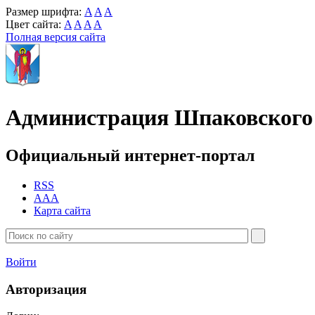
Размер шрифта:
A
A
A
Цвет сайта:
A
A
A
A
Полная версия сайта
Администрация Шпаковского 
Официальный интернет-портал
RSS
AAA
Карта сайта
Войти
Авторизация