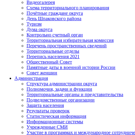
Видеогалерея
Схема территориального планирования
Почётные граждане округа
День Шпаковского района
Туризм
Дума округа
Контрольно счетный орган
Территориальная избирательная комиссия
Перечень пространственных сведений
Территориальные отделы
Перепись населения 2021
Общественный Совет
Памятные даты в военной истории России
Совет женщин
Администрация
Структура администрации округа
Полномочия, задачи и функции
Территориальные органы и представительства
Подведомственные организации
Защита населения
Результаты проверок
Статистическая информация
Информационные системы
Учрежденные СМИ
Участие в программах и международное сотруднич