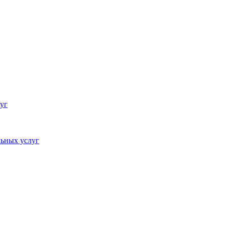
уг
ьных услуг