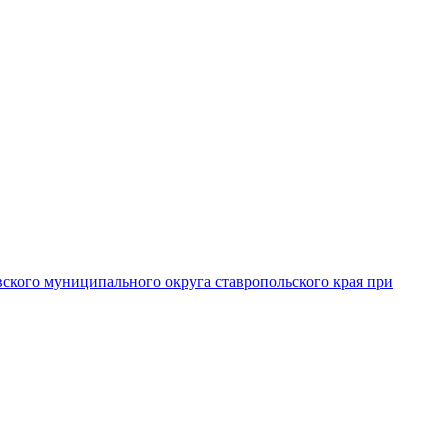
вского муниципального округа ставропольского края при