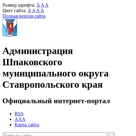
Размер шрифта:
A
A
A
Цвет сайта:
A
A
A
A
Полная версия сайта
Администрация
Шпаковского
муниципального округа
Ставропольского края
Официальный интернет-портал
RSS
AAA
Карта сайта