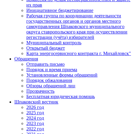
их прав
Инициативное бюджетирование
Рабочая группа по координации деятельности
государственных органов и органов местного
самоуправления Шпаковского муниципального
округа ставропольского края при осуществлении
регистрации (учёта) избирателей
Муниципальный контроль
Открытый бюджет
Карта энергосервисного контракта г. Михайловск"
Обращения
Отправить письмо
Порядок и время приема
Установленные формы обращений
Порядок обжалования
Обзоры обращений лиц
Прозрачность
Бесплатная юридическая помощь
Шпаковский вестник
2026 год
2025 год
2024 год
2023 год
2022 год