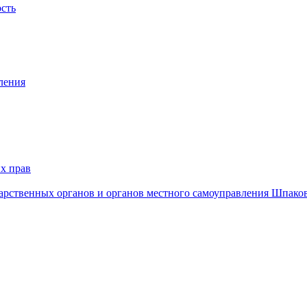
ость
ления
х прав
дарственных органов и органов местного самоуправления Шпако