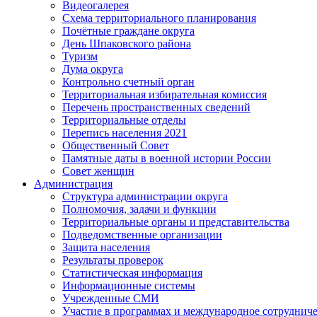
Видеогалерея
Схема территориального планирования
Почётные граждане округа
День Шпаковского района
Туризм
Дума округа
Контрольно счетный орган
Территориальная избирательная комиссия
Перечень пространственных сведений
Территориальные отделы
Перепись населения 2021
Общественный Совет
Памятные даты в военной истории России
Совет женщин
Администрация
Структура администрации округа
Полномочия, задачи и функции
Территориальные органы и представительства
Подведомственные организации
Защита населения
Результаты проверок
Статистическая информация
Информационные системы
Учрежденные СМИ
Участие в программах и международное сотруднич