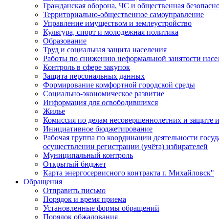
Гражданская оборона, ЧС и общественная безопасн
Территориально-общественное самоуправление
Управление имуществом и землеустройство
Культура, спорт и молодежная политика
Образование
Труд и социальная защита населения
Работы по снижению неформальной занятости насе
Контроль в сфере закупок
Защита персональных данных
Формирование комфортной городской среды
Социально-экономическое развитие
Информация для освободившихся
Жилье
Комиссия по делам несовершеннолетних и защите и
Инициативное бюджетирование
Рабочая группа по координации деятельности госу
осуществлении регистрации (учёта) избирателей
Муниципальный контроль
Открытый бюджет
Карта энергосервисного контракта г. Михайловск"
Обращения
Отправить письмо
Порядок и время приема
Установленные формы обращений
Порядок обжалования