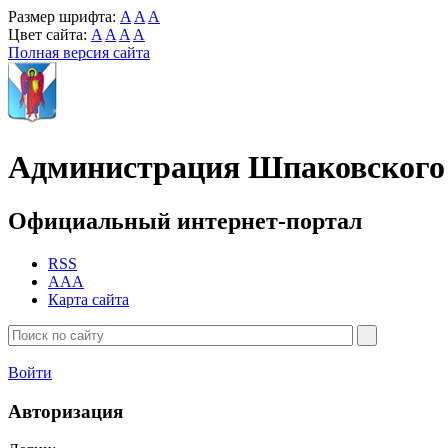
Размер шрифта:
A
A
A
Цвет сайта:
A
A
A
A
Полная версия сайта
Администрация Шпаковского 
Официальный интернет-портал
RSS
AAA
Карта сайта
Войти
Авторизация