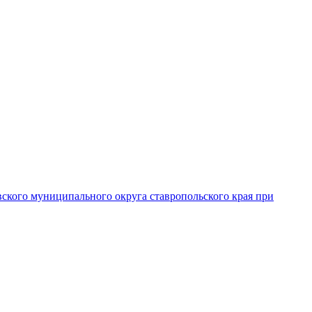
вского муниципального округа ставропольского края при