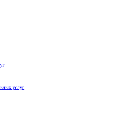
уг
ьных услуг