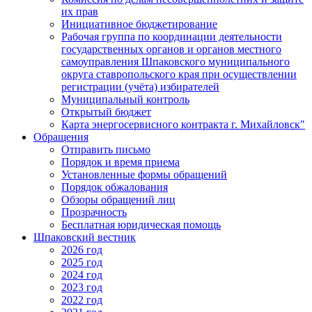
их прав
Инициативное бюджетирование
Рабочая группа по координации деятельности
государственных органов и органов местного
самоуправления Шпаковского муниципального
округа ставропольского края при осуществлении
регистрации (учёта) избирателей
Муниципальный контроль
Открытый бюджет
Карта энергосервисного контракта г. Михайловск"
Обращения
Отправить письмо
Порядок и время приема
Установленные формы обращений
Порядок обжалования
Обзоры обращений лиц
Прозрачность
Бесплатная юридическая помощь
Шпаковский вестник
2026 год
2025 год
2024 год
2023 год
2022 год