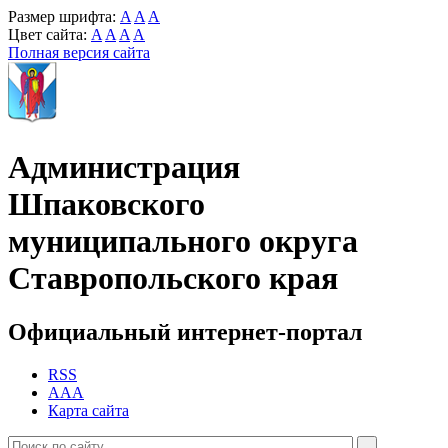
Размер шрифта:
A
A
A
Цвет сайта:
A
A
A
A
Полная версия сайта
Администрация
Шпаковского
муниципального округа
Ставропольского края
Официальный интернет-портал
RSS
AAA
Карта сайта