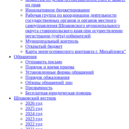
их прав
Инициативное бюджетирование
Рабочая группа по координации деятельности
государственных органов и органов местного
самоуправления Шпаковского муниципального
округа ставропольского края при осуществлении
регистрации (учёта) избирателей
Муниципальный контроль
Открытый бюджет
Карта энергосервисного контракта г. Михайловск"
Обращения
Отправить письмо
Порядок и время приема
Установленные формы обращений
Порядок обжалования
Обзоры обращений лиц
Прозрачность
Бесплатная юридическая помощь
Шпаковский вестник
2026 год
2025 год
2024 год
2023 год
2022 год