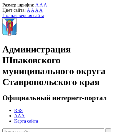
Размер шрифта:
A
A
A
Цвет сайта:
A
A
A
A
Полная версия сайта
Администрация
Шпаковского
муниципального округа
Ставропольского края
Официальный интернет-портал
RSS
AAA
Карта сайта