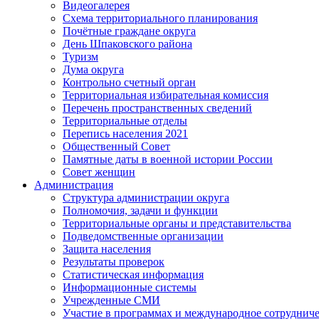
Видеогалерея
Схема территориального планирования
Почётные граждане округа
День Шпаковского района
Туризм
Дума округа
Контрольно счетный орган
Территориальная избирательная комиссия
Перечень пространственных сведений
Территориальные отделы
Перепись населения 2021
Общественный Совет
Памятные даты в военной истории России
Совет женщин
Администрация
Структура администрации округа
Полномочия, задачи и функции
Территориальные органы и представительства
Подведомственные организации
Защита населения
Результаты проверок
Статистическая информация
Информационные системы
Учрежденные СМИ
Участие в программах и международное сотруднич