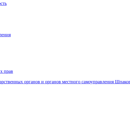
ость
ления
х прав
дарственных органов и органов местного самоуправления Шпако