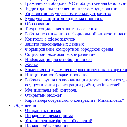
Гражданская оборона, ЧС и общественная безопасн
Территориально-общественное самоуправление
Управление имуществом и землеустройство
Культура, спорт и молодежная политика
Образование
Труд и социальная защита населения
Работы по снижению неформальной занятости насе
Контроль в сфере закупок
Защита персональных данных
Формирование комфортной городской среды
Социально-экономическое развитие
Информация для освободившихся
Жилье
Комиссия по делам несовершеннолетних и защите и
Инициативное бюджетирование
Рабочая группа по координации деятельности госу
осуществлении регистрации (учёта) избирателей
Муниципальный контроль
Открытый бюджет
Карта энергосервисного контракта г. Михайловск"
Обращения
Отправить письмо
Порядок и время приема
Установленные формы обращений
Порядок обжалования