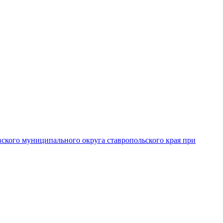
вского муниципального округа ставропольского края при