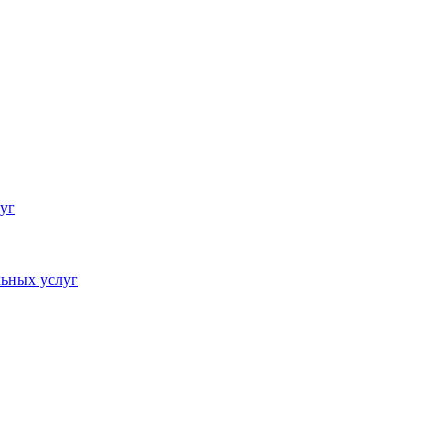
уг
ьных услуг