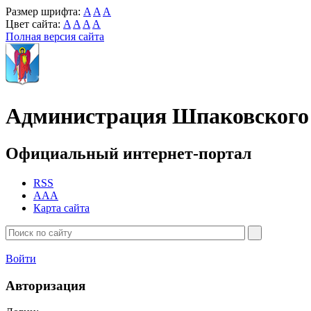
Размер шрифта:
A
A
A
Цвет сайта:
A
A
A
A
Полная версия сайта
Администрация Шпаковского 
Официальный интернет-портал
RSS
AAA
Карта сайта
Войти
Авторизация