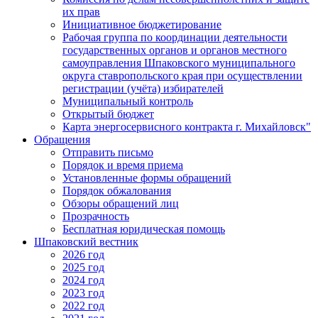
их прав
Инициативное бюджетирование
Рабочая группа по координации деятельности
государственных органов и органов местного
самоуправления Шпаковского муниципального
округа ставропольского края при осуществлении
регистрации (учёта) избирателей
Муниципальный контроль
Открытый бюджет
Карта энергосервисного контракта г. Михайловск"
Обращения
Отправить письмо
Порядок и время приема
Установленные формы обращений
Порядок обжалования
Обзоры обращений лиц
Прозрачность
Бесплатная юридическая помощь
Шпаковский вестник
2026 год
2025 год
2024 год
2023 год
2022 год