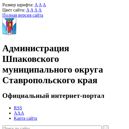
Размер шрифта:
A
A
A
Цвет сайта:
A
A
A
A
Полная версия сайта
Администрация
Шпаковского
муниципального округа
Ставропольского края
Официальный интернет-портал
RSS
AAA
Карта сайта