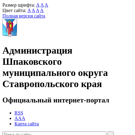
Размер шрифта:
A
A
A
Цвет сайта:
A
A
A
A
Полная версия сайта
Администрация
Шпаковского
муниципального округа
Ставропольского края
Официальный интернет-портал
RSS
AAA
Карта сайта