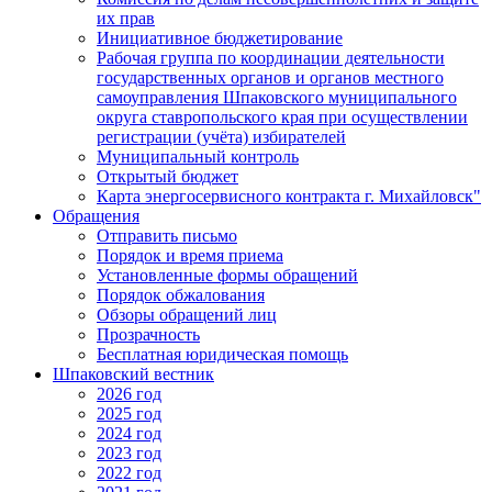
их прав
Инициативное бюджетирование
Рабочая группа по координации деятельности
государственных органов и органов местного
самоуправления Шпаковского муниципального
округа ставропольского края при осуществлении
регистрации (учёта) избирателей
Муниципальный контроль
Открытый бюджет
Карта энергосервисного контракта г. Михайловск"
Обращения
Отправить письмо
Порядок и время приема
Установленные формы обращений
Порядок обжалования
Обзоры обращений лиц
Прозрачность
Бесплатная юридическая помощь
Шпаковский вестник
2026 год
2025 год
2024 год
2023 год
2022 год