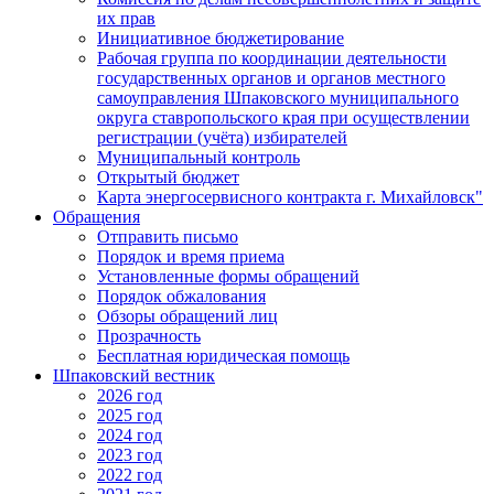
их прав
Инициативное бюджетирование
Рабочая группа по координации деятельности
государственных органов и органов местного
самоуправления Шпаковского муниципального
округа ставропольского края при осуществлении
регистрации (учёта) избирателей
Муниципальный контроль
Открытый бюджет
Карта энергосервисного контракта г. Михайловск"
Обращения
Отправить письмо
Порядок и время приема
Установленные формы обращений
Порядок обжалования
Обзоры обращений лиц
Прозрачность
Бесплатная юридическая помощь
Шпаковский вестник
2026 год
2025 год
2024 год
2023 год
2022 год