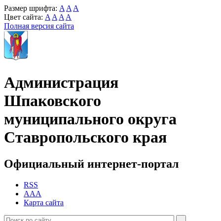
Размер шрифта:
A
A
A
Цвет сайта:
A
A
A
A
Полная версия сайта
Администрация
Шпаковского
муниципального округа
Ставропольского края
Официальный интернет-портал
RSS
AAA
Карта сайта