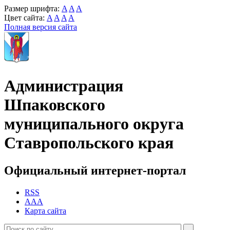
Размер шрифта:
A
A
A
Цвет сайта:
A
A
A
A
Полная версия сайта
Администрация
Шпаковского
муниципального округа
Ставропольского края
Официальный интернет-портал
RSS
AAA
Карта сайта