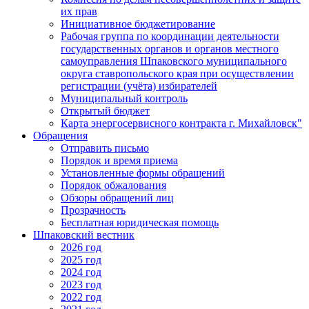
их прав
Инициативное бюджетирование
Рабочая группа по координации деятельности
государственных органов и органов местного
самоуправления Шпаковского муниципального
округа ставропольского края при осуществлении
регистрации (учёта) избирателей
Муниципальный контроль
Открытый бюджет
Карта энергосервисного контракта г. Михайловск"
Обращения
Отправить письмо
Порядок и время приема
Установленные формы обращений
Порядок обжалования
Обзоры обращений лиц
Прозрачность
Бесплатная юридическая помощь
Шпаковский вестник
2026 год
2025 год
2024 год
2023 год
2022 год