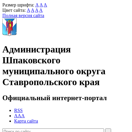
Размер шрифта:
A
A
A
Цвет сайта:
A
A
A
A
Полная версия сайта
Администрация
Шпаковского
муниципального округа
Ставропольского края
Официальный интернет-портал
RSS
AAA
Карта сайта