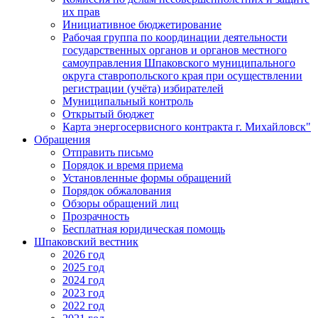
их прав
Инициативное бюджетирование
Рабочая группа по координации деятельности
государственных органов и органов местного
самоуправления Шпаковского муниципального
округа ставропольского края при осуществлении
регистрации (учёта) избирателей
Муниципальный контроль
Открытый бюджет
Карта энергосервисного контракта г. Михайловск"
Обращения
Отправить письмо
Порядок и время приема
Установленные формы обращений
Порядок обжалования
Обзоры обращений лиц
Прозрачность
Бесплатная юридическая помощь
Шпаковский вестник
2026 год
2025 год
2024 год
2023 год
2022 год