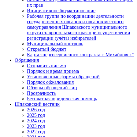
их прав
Инициативное бюджетирование
Рабочая группа по координации деятельности
государственных органов и органов местного
самоуправления Шпаковского муниципального
округа ставропольского края при осуществлении
регистрации (учёта) избирателей
Муниципальный контроль
Открытый бюджет
Карта энергосервисного контракта г. Михайловск"
Обращения
Отправить письмо
Порядок и время приема
Установленные формы обращений
Порядок обжалования
Обзоры обращений лиц
Прозрачность
Бесплатная юридическая помощь
Шпаковский вестник
2026 год
2025 год
2024 год
2023 год
2022 год