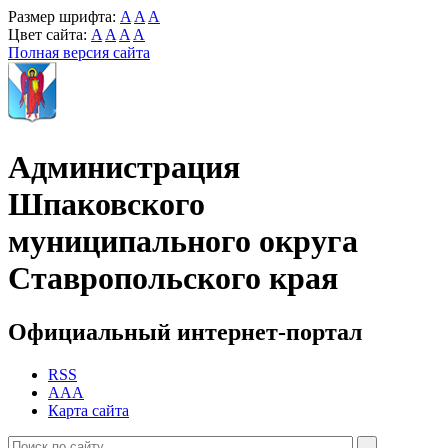
Размер шрифта:
A
A
A
Цвет сайта:
A
A
A
A
Полная версия сайта
Администрация
Шпаковского
муниципального округа
Ставропольского края
Официальный интернет-портал
RSS
AAA
Карта сайта