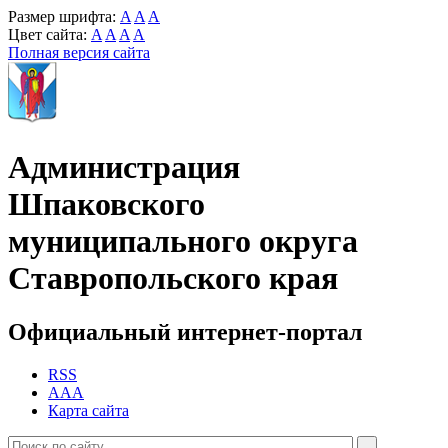
Размер шрифта:
A
A
A
Цвет сайта:
A
A
A
A
Полная версия сайта
Администрация
Шпаковского
муниципального округа
Ставропольского края
Официальный интернет-портал
RSS
AAA
Карта сайта