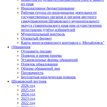
их прав
Инициативное бюджетирование
Рабочая группа по координации деятельности
государственных органов и органов местного
самоуправления Шпаковского муниципального
округа ставропольского края при осуществлении
регистрации (учёта) избирателей
Муниципальный контроль
Открытый бюджет
Карта энергосервисного контракта г. Михайловск"
Обращения
Отправить письмо
Порядок и время приема
Установленные формы обращений
Порядок обжалования
Обзоры обращений лиц
Прозрачность
Бесплатная юридическая помощь
Шпаковский вестник
2026 год
2025 год
2024 год
2023 год
2022 год