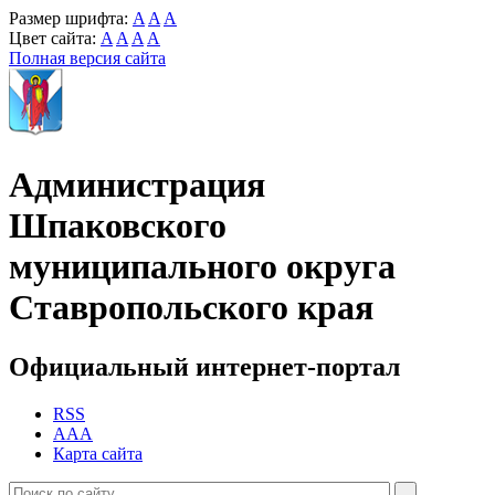
Размер шрифта:
A
A
A
Цвет сайта:
A
A
A
A
Полная версия сайта
Администрация
Шпаковского
муниципального округа
Ставропольского края
Официальный интернет-портал
RSS
AAA
Карта сайта