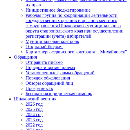
их прав
Инициативное бюджетирование
Рабочая группа по координации деятельности
государственных органов и органов местного
самоуправления Шпаковского муниципального
округа ставропольского края при осуществлении
регистрации (учёта) избирателей
Муниципальный контроль
Открытый бюджет
Карта энергосервисного контракта г. Михайловск"
Обращения
Отправить письмо
Порядок и время приема
Установленные формы обращений
Порядок обжалования
Обзоры обращений лиц
Прозрачность
Бесплатная юридическая помощь
Шпаковский вестник
2026 год
2025 год
2024 год
2023 год
2022 год