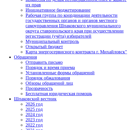
их прав
Инициативное бюджетирование
Рабочая группа по координации деятельности
государственных органов и органов местного
самоуправления Шпаковского муниципального
округа ставропольского края при осуществлении
регистрации (учёта) избирателей
Муниципальный контроль
Открытый бюджет
Карта энергосервисного контракта г. Михайловск"
Обращения
Отправить письмо
Порядок и время приема
Установленные формы обращений
Порядок обжалования
Обзоры обращений лиц
Прозрачность
Бесплатная юридическая помощь
Шпаковский вестник
2026 год
2025 год
2024 год
2023 год
2022 год