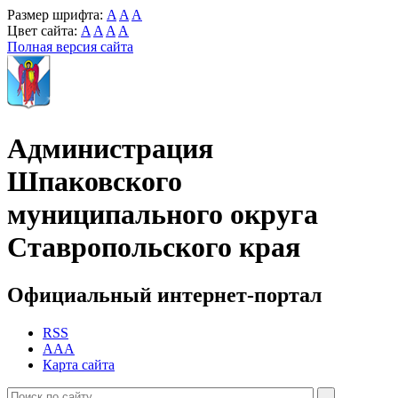
Размер шрифта:
A
A
A
Цвет сайта:
A
A
A
A
Полная версия сайта
Администрация
Шпаковского
муниципального округа
Ставропольского края
Официальный интернет-портал
RSS
AAA
Карта сайта