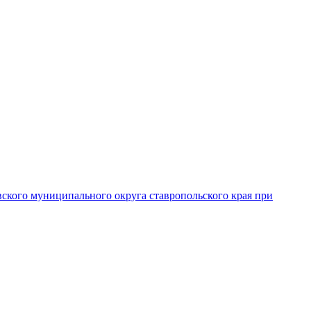
вского муниципального округа ставропольского края при