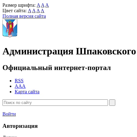
Размер шрифта:
A
A
A
Цвет сайта:
A
A
A
A
Полная версия сайта
Администрация Шпаковского 
Официальный интернет-портал
RSS
AAA
Карта сайта
Войти
Авторизация