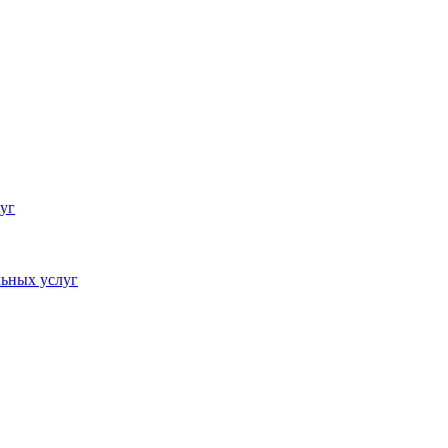
уг
ьных услуг