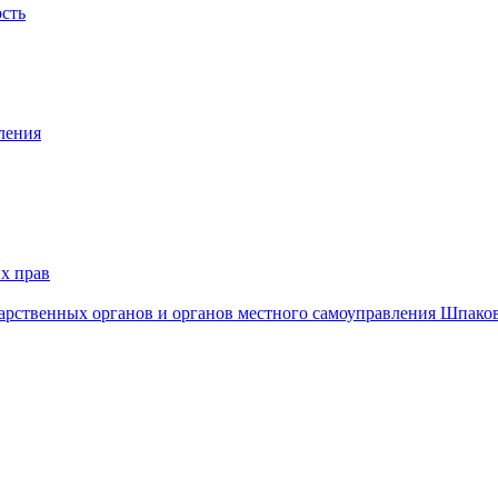
ость
ления
х прав
дарственных органов и органов местного самоуправления Шпако