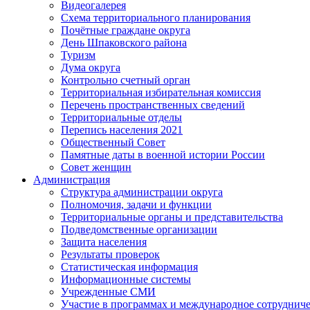
Видеогалерея
Схема территориального планирования
Почётные граждане округа
День Шпаковского района
Туризм
Дума округа
Контрольно счетный орган
Территориальная избирательная комиссия
Перечень пространственных сведений
Территориальные отделы
Перепись населения 2021
Общественный Совет
Памятные даты в военной истории России
Совет женщин
Администрация
Структура администрации округа
Полномочия, задачи и функции
Территориальные органы и представительства
Подведомственные организации
Защита населения
Результаты проверок
Статистическая информация
Информационные системы
Учрежденные СМИ
Участие в программах и международное сотруднич