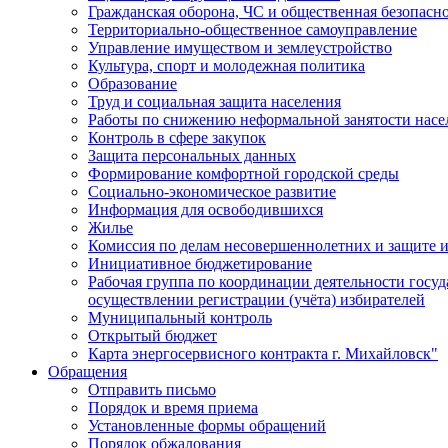
Гражданская оборона, ЧС и общественная безопасн
Территориально-общественное самоуправление
Управление имуществом и землеустройство
Культура, спорт и молодежная политика
Образование
Труд и социальная защита населения
Работы по снижению неформальной занятости насе
Контроль в сфере закупок
Защита персональных данных
Формирование комфортной городской среды
Социально-экономическое развитие
Информация для освободившихся
Жилье
Комиссия по делам несовершеннолетних и защите и
Инициативное бюджетирование
Рабочая группа по координации деятельности госу
осуществлении регистрации (учёта) избирателей
Муниципальный контроль
Открытый бюджет
Карта энергосервисного контракта г. Михайловск"
Обращения
Отправить письмо
Порядок и время приема
Установленные формы обращений
Порядок обжалования