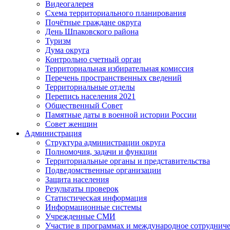
Видеогалерея
Схема территориального планирования
Почётные граждане округа
День Шпаковского района
Туризм
Дума округа
Контрольно счетный орган
Территориальная избирательная комиссия
Перечень пространственных сведений
Территориальные отделы
Перепись населения 2021
Общественный Совет
Памятные даты в военной истории России
Совет женщин
Администрация
Структура администрации округа
Полномочия, задачи и функции
Территориальные органы и представительства
Подведомственные организации
Защита населения
Результаты проверок
Статистическая информация
Информационные системы
Учрежденные СМИ
Участие в программах и международное сотруднич