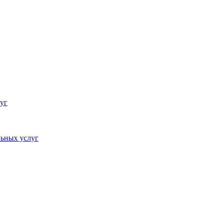
уг
ьных услуг