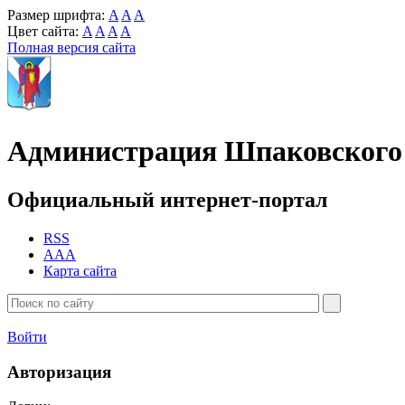
Размер шрифта:
A
A
A
Цвет сайта:
A
A
A
A
Полная версия сайта
Администрация Шпаковского 
Официальный интернет-портал
RSS
AAA
Карта сайта
Войти
Авторизация