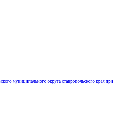
вского муниципального округа ставропольского края при