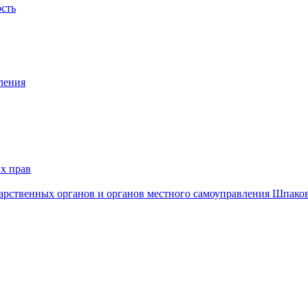
ость
ления
х прав
дарственных органов и органов местного самоуправления Шпако