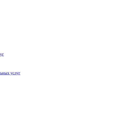
уг
ьных услуг