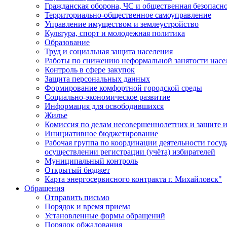
Гражданская оборона, ЧС и общественная безопасн
Территориально-общественное самоуправление
Управление имуществом и землеустройство
Культура, спорт и молодежная политика
Образование
Труд и социальная защита населения
Работы по снижению неформальной занятости насе
Контроль в сфере закупок
Защита персональных данных
Формирование комфортной городской среды
Социально-экономическое развитие
Информация для освободившихся
Жилье
Комиссия по делам несовершеннолетних и защите и
Инициативное бюджетирование
Рабочая группа по координации деятельности госу
осуществлении регистрации (учёта) избирателей
Муниципальный контроль
Открытый бюджет
Карта энергосервисного контракта г. Михайловск"
Обращения
Отправить письмо
Порядок и время приема
Установленные формы обращений
Порядок обжалования