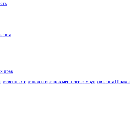
ость
ления
х прав
дарственных органов и органов местного самоуправления Шпако