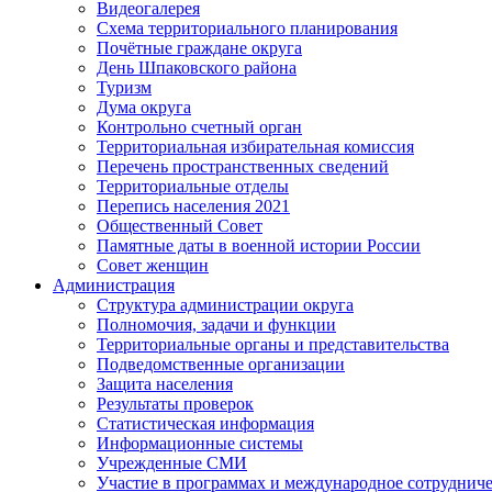
Видеогалерея
Схема территориального планирования
Почётные граждане округа
День Шпаковского района
Туризм
Дума округа
Контрольно счетный орган
Территориальная избирательная комиссия
Перечень пространственных сведений
Территориальные отделы
Перепись населения 2021
Общественный Совет
Памятные даты в военной истории России
Совет женщин
Администрация
Структура администрации округа
Полномочия, задачи и функции
Территориальные органы и представительства
Подведомственные организации
Защита населения
Результаты проверок
Статистическая информация
Информационные системы
Учрежденные СМИ
Участие в программах и международное сотруднич