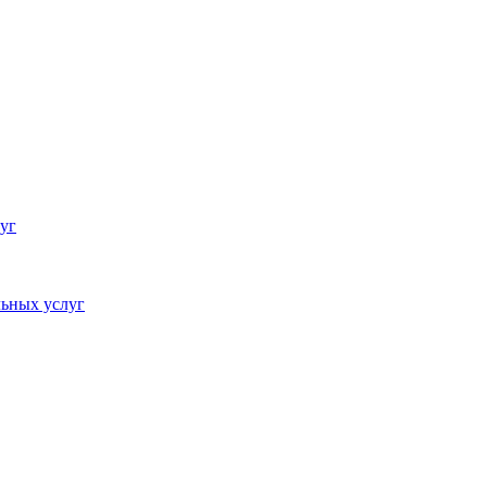
уг
ьных услуг