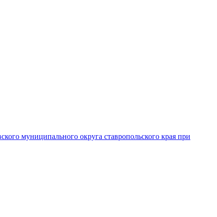
вского муниципального округа ставропольского края при