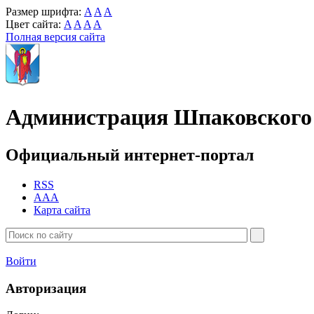
Размер шрифта:
A
A
A
Цвет сайта:
A
A
A
A
Полная версия сайта
Администрация Шпаковского 
Официальный интернет-портал
RSS
AAA
Карта сайта
Войти
Авторизация