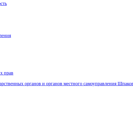
ость
ления
х прав
дарственных органов и органов местного самоуправления Шпако