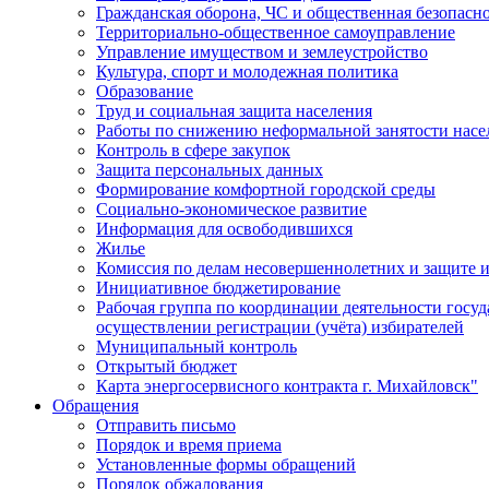
Гражданская оборона, ЧС и общественная безопасн
Территориально-общественное самоуправление
Управление имуществом и землеустройство
Культура, спорт и молодежная политика
Образование
Труд и социальная защита населения
Работы по снижению неформальной занятости насе
Контроль в сфере закупок
Защита персональных данных
Формирование комфортной городской среды
Социально-экономическое развитие
Информация для освободившихся
Жилье
Комиссия по делам несовершеннолетних и защите и
Инициативное бюджетирование
Рабочая группа по координации деятельности госу
осуществлении регистрации (учёта) избирателей
Муниципальный контроль
Открытый бюджет
Карта энергосервисного контракта г. Михайловск"
Обращения
Отправить письмо
Порядок и время приема
Установленные формы обращений
Порядок обжалования