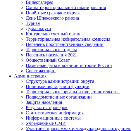
Видеогалерея
Схема территориального планирования
Почётные граждане округа
День Шпаковского района
Туризм
Дума округа
Контрольно счетный орган
Территориальная избирательная комиссия
Перечень пространственных сведений
Территориальные отделы
Перепись населения 2021
Общественный Совет
Памятные даты в военной истории России
Совет женщин
Администрация
Структура администрации округа
Полномочия, задачи и функции
Территориальные органы и представительства
Подведомственные организации
Защита населения
Результаты проверок
Статистическая информация
Информационные системы
Учрежденные СМИ
Участие в программах и международное сотруднич