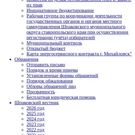
их прав
Инициативное бюджетирование
Рабочая группа по координации деятельности
государственных органов и органов местного
самоуправления Шпаковского муниципального
округа ставропольского края при осуществлении
регистрации (учёта) избирателей
Муниципальный контроль
Открытый бюджет
Карта энергосервисного контракта г. Михайловск"
Обращения
Отправить письмо
Порядок и время приема
Установленные формы обращений
Порядок обжалования
Обзоры обращений лиц
Прозрачность
Бесплатная юридическая помощь
Шпаковский вестник
2026 год
2025 год
2024 год
2023 год
2022 год