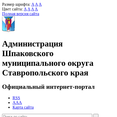
Размер шрифта:
A
A
A
Цвет сайта:
A
A
A
A
Полная версия сайта
Администрация
Шпаковского
муниципального округа
Ставропольского края
Официальный интернет-портал
RSS
AAA
Карта сайта