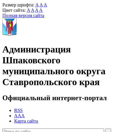
Размер шрифта:
A
A
A
Цвет сайта:
A
A
A
A
Полная версия сайта
Администрация
Шпаковского
муниципального округа
Ставропольского края
Официальный интернет-портал
RSS
AAA
Карта сайта