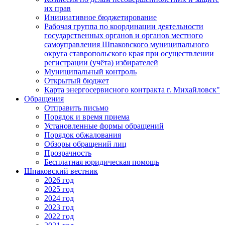
их прав
Инициативное бюджетирование
Рабочая группа по координации деятельности
государственных органов и органов местного
самоуправления Шпаковского муниципального
округа ставропольского края при осуществлении
регистрации (учёта) избирателей
Муниципальный контроль
Открытый бюджет
Карта энергосервисного контракта г. Михайловск"
Обращения
Отправить письмо
Порядок и время приема
Установленные формы обращений
Порядок обжалования
Обзоры обращений лиц
Прозрачность
Бесплатная юридическая помощь
Шпаковский вестник
2026 год
2025 год
2024 год
2023 год
2022 год