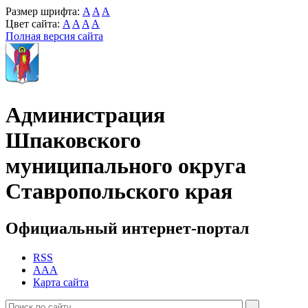
Размер шрифта:
A
A
A
Цвет сайта:
A
A
A
A
Полная версия сайта
Администрация
Шпаковского
муниципального округа
Ставропольского края
Официальный интернет-портал
RSS
AAA
Карта сайта