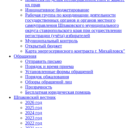
их прав
Инициативное бюджетирование
Рабочая группа по координации деятельности
государственных органов и органов местного
самоуправления Шпаковского муниципального
округа ставропольского края при осуществлении
регистрации (учёта) избирателей
Муниципальный контроль
Открытый бюджет
Карта энергосервисного контракта г. Михайловск"
Обращения
Отправить письмо
Порядок и время приема
Установленные формы обращений
Порядок обжалования
Обзоры обращений лиц
Прозрачность
Бесплатная юридическая помощь
Шпаковский вестник
2026 год
2025 год
2024 год
2023 год
2022 год