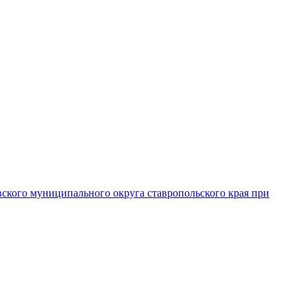
вского муниципального округа ставропольского края при