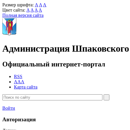
Размер шрифта:
A
A
A
Цвет сайта:
A
A
A
A
Полная версия сайта
Администрация Шпаковского 
Официальный интернет-портал
RSS
AAA
Карта сайта
Войти
Авторизация