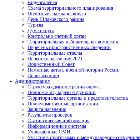
Видеогалерея
Схема территориального планирования
Почётные граждане округа
День Шпаковского района
Туризм
Дума округа
Контрольно счетный орган
Территориальная избирательная комиссия
Перечень пространственных сведений
Территориальные отделы
Перепись населения 2021
Общественный Совет
Памятные даты в военной истории России
Совет женщин
Администрация
Структура администрации округа
Полномочия, задачи и функции
Территориальные органы и представительства
Подведомственные организации
Защита населения
Результаты проверок
Статистическая информация
Информационные системы
Учрежденные СМИ
Участие в программах и международное сотруднич