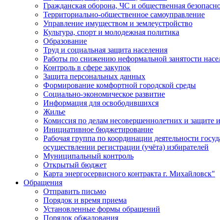
Гражданская оборона, ЧС и общественная безопасн
Территориально-общественное самоуправление
Управление имуществом и землеустройство
Культура, спорт и молодежная политика
Образование
Труд и социальная защита населения
Работы по снижению неформальной занятости насе
Контроль в сфере закупок
Защита персональных данных
Формирование комфортной городской среды
Социально-экономическое развитие
Информация для освободившихся
Жилье
Комиссия по делам несовершеннолетних и защите и
Инициативное бюджетирование
Рабочая группа по координации деятельности госу
осуществлении регистрации (учёта) избирателей
Муниципальный контроль
Открытый бюджет
Карта энергосервисного контракта г. Михайловск"
Обращения
Отправить письмо
Порядок и время приема
Установленные формы обращений
Порядок обжалования