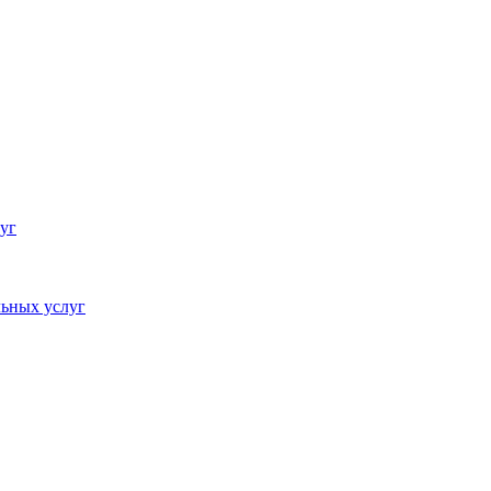
уг
ьных услуг