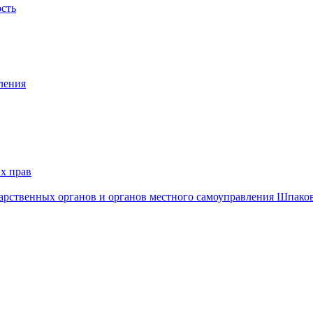
ость
ления
х прав
дарственных органов и органов местного самоуправления Шпако