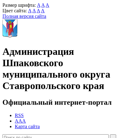
Размер шрифта:
A
A
A
Цвет сайта:
A
A
A
A
Полная версия сайта
Администрация
Шпаковского
муниципального округа
Ставропольского края
Официальный интернет-портал
RSS
AAA
Карта сайта