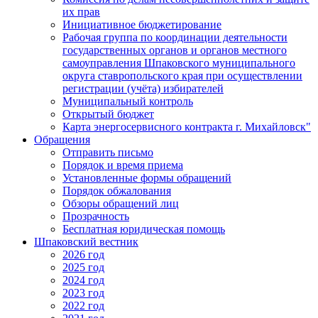
их прав
Инициативное бюджетирование
Рабочая группа по координации деятельности
государственных органов и органов местного
самоуправления Шпаковского муниципального
округа ставропольского края при осуществлении
регистрации (учёта) избирателей
Муниципальный контроль
Открытый бюджет
Карта энергосервисного контракта г. Михайловск"
Обращения
Отправить письмо
Порядок и время приема
Установленные формы обращений
Порядок обжалования
Обзоры обращений лиц
Прозрачность
Бесплатная юридическая помощь
Шпаковский вестник
2026 год
2025 год
2024 год
2023 год
2022 год