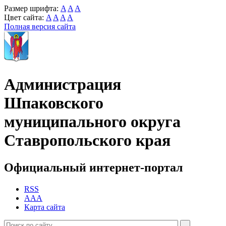
Размер шрифта:
A
A
A
Цвет сайта:
A
A
A
A
Полная версия сайта
Администрация
Шпаковского
муниципального округа
Ставропольского края
Официальный интернет-портал
RSS
AAA
Карта сайта