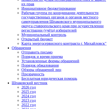
их прав
Инициативное бюджетирование
Рабочая группа по координации деятельности
государственных органов и органов местного
самоуправления Шпаковского муниципального
округа ставропольского края при осуществлении
регистрации (учёта) избирателей
Муниципальный контроль
Открытый бюджет
Карта энергосервисного контракта г. Михайловск"
Обращения
Отправить письмо
Порядок и время приема
Установленные формы обращений
Порядок обжалования
Обзоры обращений лиц
Прозрачность
Бесплатная юридическая помощь
Шпаковский вестник
2026 год
2025 год
2024 год
2023 год
2022 год